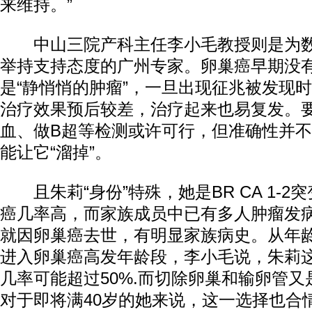
来维持。”
中山三院产科主任李小毛教授则是为数
举持支持态度的广州专家。卵巢癌早期没
是“静悄悄的肿瘤”，一旦出现征兆被发现时
治疗效果预后较差，治疗起来也易复发。
血、做B超等检测或许可行，但准确性并
能让它“溜掉”。
且朱莉“身份”特殊，她是BR CA 1-2
癌几率高，而家族成员中已有多人肿瘤发病
就因卵巢癌去世，有明显家族病史。从年龄
进入卵巢癌高发年龄段，李小毛说，朱莉
几率可能超过50%.而切除卵巢和输卵管又
对于即将满40岁的她来说，这一选择也合