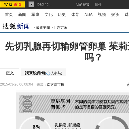
loading...
我的搜狐
邮件
首页
-
新闻
-
军事
-
文化
-
历史
-
体育
-
NBA
-
视频
-
娱谈
-
财
>
最新要闻
>
世态万象
先切乳腺再切输卵管卵巢 茱
吗？
正文
我来说两句
(
人参与)
2015-03-26 06:08:04
来源：
南方都市报