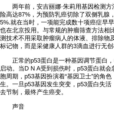
两年前，安吉丽娜·朱莉用基因检测方
险高达87%，为预防乳癌切除了双侧乳腺
5%.就在当时，一项能完成数十项癌症早
也在北京投用。与常规的肿瘤筛查方法相比
测技术不用采取肿瘤病人的体液、排除物
标记物，而是采健康人群的3滴血进行无创
正常的p53蛋白是一种基因调节蛋白，
启动。当D N A受到损伤时，p53蛋白就
胞周期，p53基因扮演着“基因卫士”的角
生。一旦p53基因发生突变，p53蛋白失
去节制，最终产生癌变。
声音