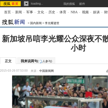
loading...
我的搜狐
邮件
首页
-
新闻
-
军事
-
文化
-
历史
-
体育
-
NBA
-
视频
-
娱谈
-
财
>
国内新闻
>
李光耀逝世
新加坡吊唁李光耀公众深夜不散
小时
正文
我来说两句
(
人参与)
2015-03-26 07:53:00
来源：
中国新闻网