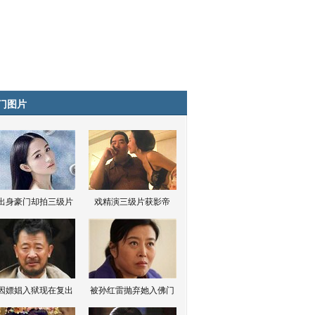
门图片
出身豪门却拍三级片
戏精演三级片获影帝
因嫖娼入狱现在复出
被孙红雷抛弃她入佛门