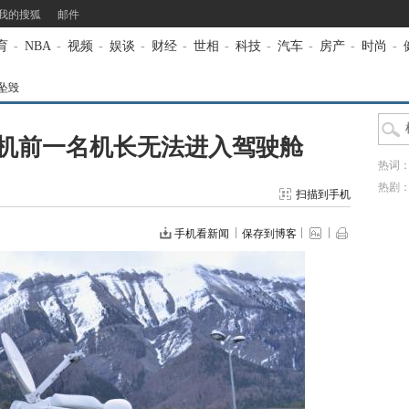
我的搜狐
邮件
育
-
NBA
-
视频
-
娱谈
-
财经
-
世相
-
科技
-
汽车
-
房产
-
时尚
-
机坠毁
机前一名机长无法进入驾驶舱
热词
热剧
扫描到手机
手机看新闻
保存到博客