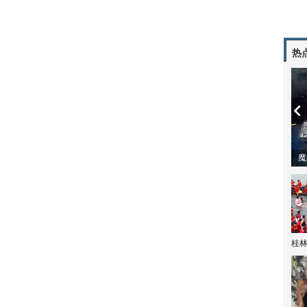
热
潼体验爱情哲学
南方有乔木 | “科创CP”渐入佳境
魔
桂林