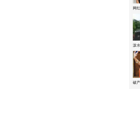
网
泼
破产