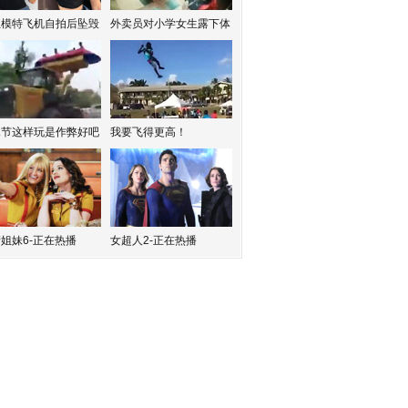
红模特飞机自拍后坠毁
外卖员对小学女生露下体
水节这样玩是作弊好吧
我要飞得更高！
姐妹6-正在热播
女超人2-正在热播