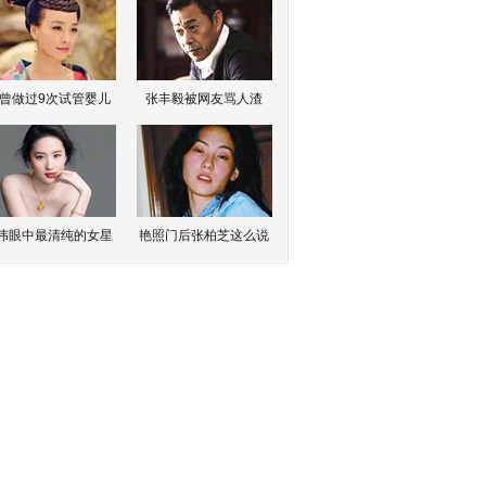
曾做过9次试管婴儿
张丰毅被网友骂人渣
伟眼中最清纯的女星
艳照门后张柏芝这么说