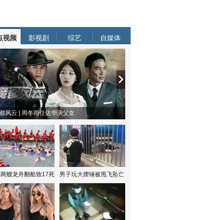
点视频
影视剧
综艺
自媒体
都风云 | 周冬雨任达华演父女
两艘龙舟翻船致17死
男子玩大摆锤被甩飞坠亡