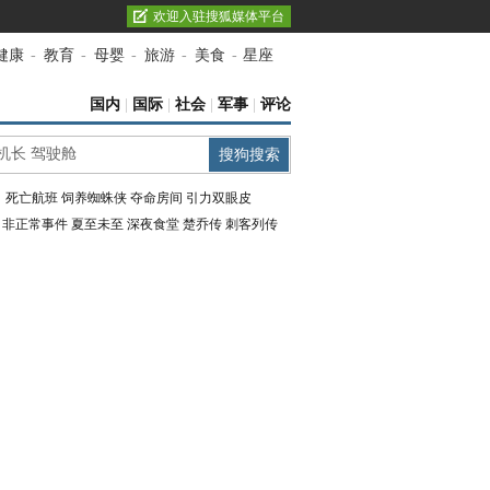
欢迎入驻搜狐媒体平台
健康
-
教育
-
母婴
-
旅游
-
美食
-
星座
国内
|
国际
|
社会
|
军事
|
评论
：
死亡航班
饲养蜘蛛侠
夺命房间
引力双眼皮
：
非正常事件
夏至未至
深夜食堂
楚乔传
刺客列传