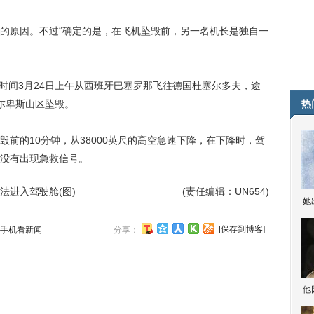
原因。不过“确定的是，在飞机坠毁前，另一名机长是独自一
时间3月24日上午从西班牙巴塞罗那飞往德国杜塞尔多夫，途
尔卑斯山区坠毁。
热
的10分钟，从38000英尺的高空急速下降，在下降时，驾
没有出现急救信号。
法进入驾驶舱(图)
(责任编辑：UN654)
她
[保存到博客]
手机看新闻
分享：
他