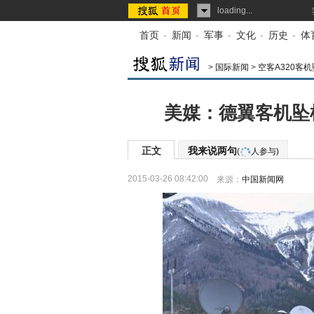
loading...
首页
-
新闻
-
军事
-
文化
-
历史
-
体
>
国际新闻
>
空客A320客
美媒：德翼客机坠
正文
我来说两句
(
人参与)
2015-03-26 08:42:00
来源：
中国新闻网