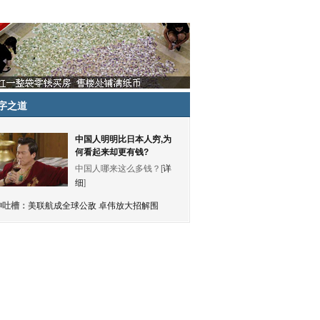
字之道
中国人明明比日本人穷,为
何看起来却更有钱?
中国人哪来这么多钱？[
详
细
]
神吐槽：
美联航成全球公敌 卓伟放大招解围