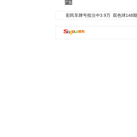
广告
彩民车牌号投注中3.9万
双色球148期