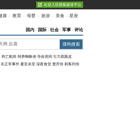
欢迎入驻搜狐媒体平台
健康
-
教育
-
母婴
-
旅游
-
美食
-
星座
国内
|
国际
|
社会
|
军事
|
评论
：
死亡航班
饲养蜘蛛侠
夺命房间
引力双眼皮
：
非正常事件
夏至未至
深夜食堂
楚乔传
刺客列传