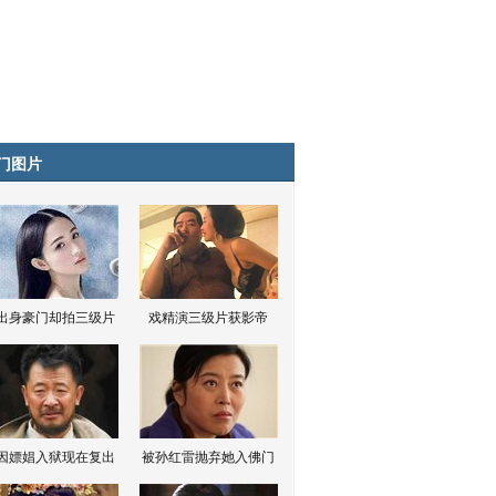
门图片
出身豪门却拍三级片
戏精演三级片获影帝
因嫖娼入狱现在复出
被孙红雷抛弃她入佛门