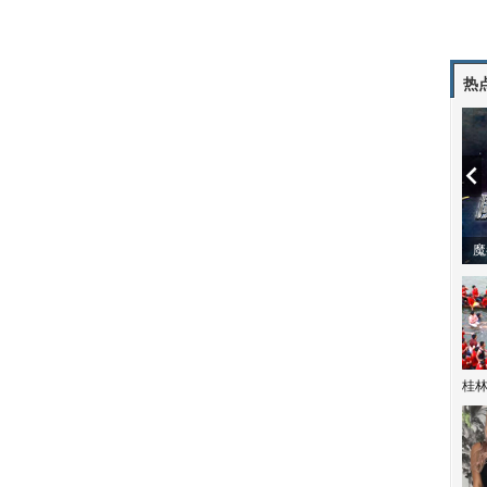
热
潼体验爱情哲学
南方有乔木 | “科创CP”渐入佳境
魔
桂林