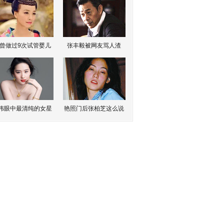
曾做过9次试管婴儿
张丰毅被网友骂人渣
伟眼中最清纯的女星
艳照门后张柏芝这么说