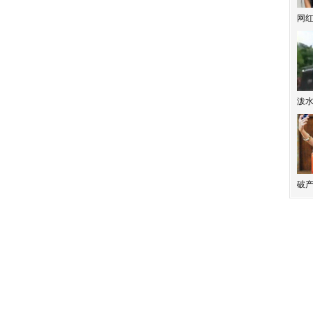
网
泼
破产