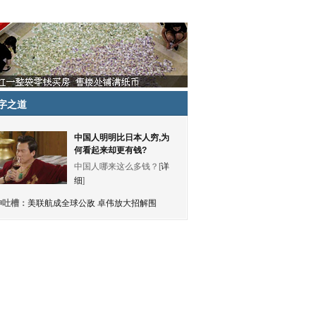
字之道
中国人明明比日本人穷,为
何看起来却更有钱?
中国人哪来这么多钱？[
详
细
]
神吐槽：
美联航成全球公敌 卓伟放大招解围