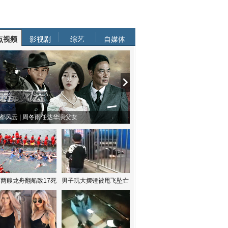
点视频
影视剧
综艺
自媒体
都风云 | 周冬雨任达华演父女
两艘龙舟翻船致17死
男子玩大摆锤被甩飞坠亡