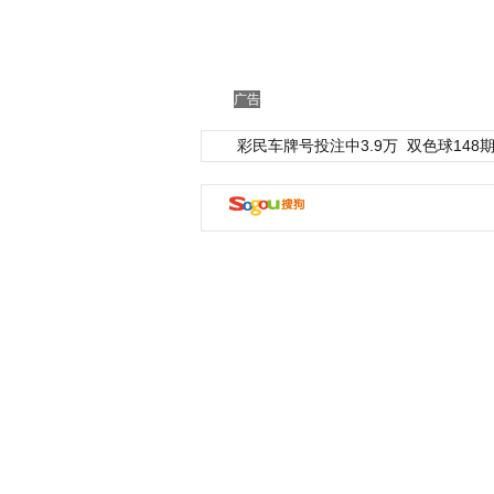
广告
彩民车牌号投注中3.9万
双色球148期