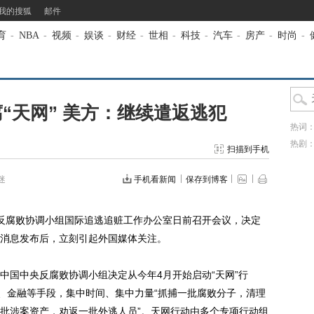
我的搜狐
邮件
育
-
NBA
-
视频
-
娱谈
-
财经
-
世相
-
科技
-
汽车
-
房产
-
时尚
-
“天网” 美方：继续遣返逃犯
热词
热剧
扫描到手机
迷
手机看新闻
保存到博客
反腐败协调小组国际追逃追赃工作办公室日前召开会议，决定
 消息发布后，立刻引起外国媒体关注。
国中央反腐败协调小组决定从今年4月开始启动“天网”行
交、金融等手段，集中时间、集中力量“抓捕一批腐败分子，清理
批涉案资产，劝返一批外逃人员”。天网行动由多个专项行动组