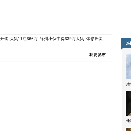
开奖:头奖11注666万
徐州小伙中得639万大奖
体彩摇奖
热
我要发布
她
他