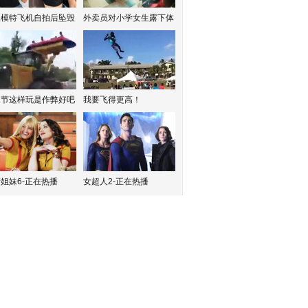
红模特飞机自拍后坠毁
外卖员对小学女生露下体
水节这样玩是作弊好吧
我要飞得更高！
姐妹6-正在热播
女超人2-正在热播