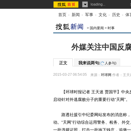
loading...
首页
-
新闻
-
军事
-
文化
-
历史
-
体
>
国内要闻
>
时事
外媒关注中国反腐
正文
我来说两句
(
人参与)
2015-03-27 06:54:05
来源：
环球网
作者：王天
【环球时报记者 王天迷 贾国平】中央
启动针对外逃腐败分子的重要行动“天网”。
路透社援引中纪委网站发布的消息称，中
动。“天网”行动综合运用警务、检务、外
一批违规证照，打击一批地下钱庄，追缴一