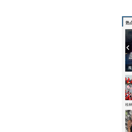
热
潼体验爱情哲学
南方有乔木 | “科创CP”渐入佳境
魔
桂林