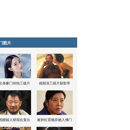
门图片
出身豪门却拍三级片
戏精演三级片获影帝
因嫖娼入狱现在复出
被孙红雷抛弃她入佛门