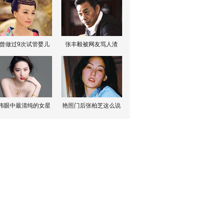
曾做过9次试管婴儿
张丰毅被网友骂人渣
伟眼中最清纯的女星
艳照门后张柏芝这么说