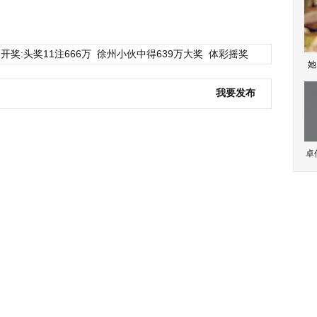
开奖:头奖11注666万
徐州小伙中得639万大奖
体彩摇奖
她
我要发布
卓