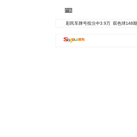
广告
彩民车牌号投注中3.9万
双色球148期