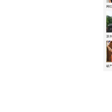
网
泼
破产