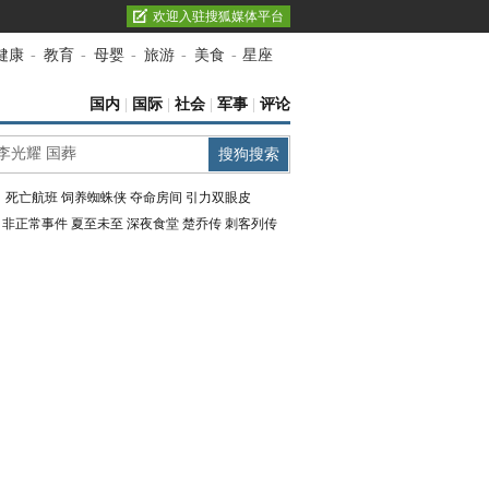
欢迎入驻搜狐媒体平台
健康
-
教育
-
母婴
-
旅游
-
美食
-
星座
国内
|
国际
|
社会
|
军事
|
评论
：
死亡航班
饲养蜘蛛侠
夺命房间
引力双眼皮
：
非正常事件
夏至未至
深夜食堂
楚乔传
刺客列传