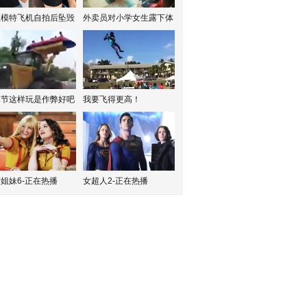
红模特飞机自拍后坠毁
外卖员对小学女生露下体
水节这样玩是作弊好吧
我要飞得更高！
姐妹6-正在热播
女超人2-正在热播