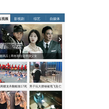
点视频
影视剧
综艺
自媒体
都风云 | 周冬雨任达华演父女
两艘龙舟翻船致17死
男子玩大摆锤被甩飞坠亡