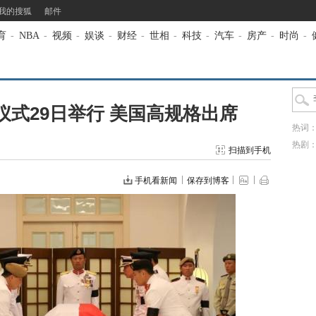
我的搜狐
邮件
育
-
NBA
-
视频
-
娱谈
-
财经
-
世相
-
科技
-
汽车
-
房产
-
时尚
-
式29日举行 美国高规格出席
热词
热剧
扫描到手机
手机看新闻
保存到博客