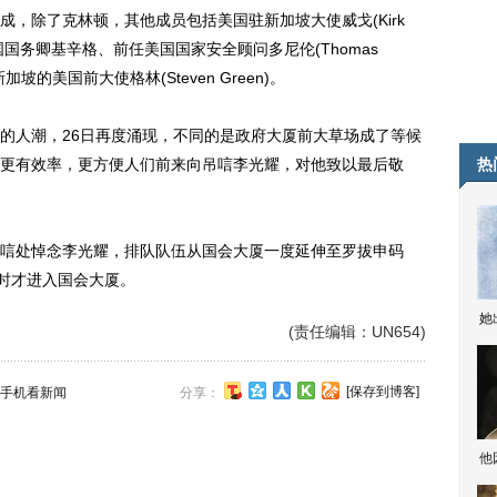
除了克林顿，其他成员包括美国驻新加坡大使威戈(Kirk
国国务卿基辛格、前任美国国家安全顾问多尼伦(Thomas
新加坡的美国前大使格林(Steven Green)。
人潮，26日再度涌现，不同的是政府大厦前大草场成了等候
更有效率，更方便人们前来向吊唁李光耀，对他致以最后敬
热
处悼念李光耀，排队队伍从国会大厦一度延伸至罗拔申码
小时才进入国会大厦。
她
(责任编辑：UN654)
[保存到博客]
手机看新闻
分享：
他