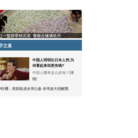
字之道
中国人明明比日本人穷,为
何看起来却更有钱?
中国人哪来这么多钱？[
详
细
]
神吐槽：
美联航成全球公敌 卓伟放大招解围