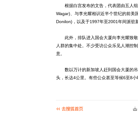
根据白宫发布的文告，代表团由五人组成，
Wagar)、与李光耀相识近半个世纪的前美
Donilon)，以及于1997年至2001年间派驻
此外，排队进入国会大厦向李光耀致敬的
人群的集中处。不少受访公众乐见人潮控制
意。
数以万计的新加坡人赶到国会大厦的吊唁
头，长达4公里。有些公众甚至等候6至8