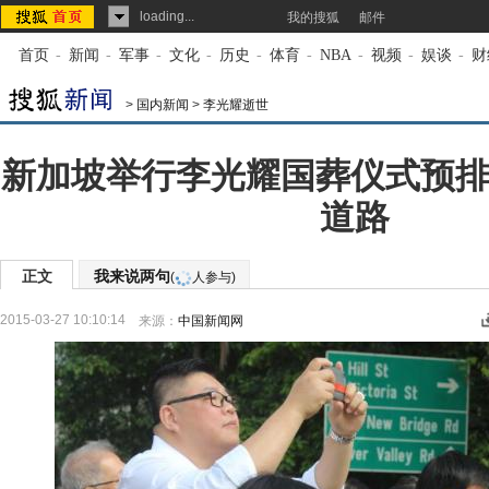
loading...
我的搜狐
邮件
首页
-
新闻
-
军事
-
文化
-
历史
-
体育
-
NBA
-
视频
-
娱谈
-
财
>
国内新闻
>
李光耀逝世
新加坡举行李光耀国葬仪式预排
道路
正文
我来说两句
(
人参与)
2015-03-27 10:10:14
来源：
中国新闻网