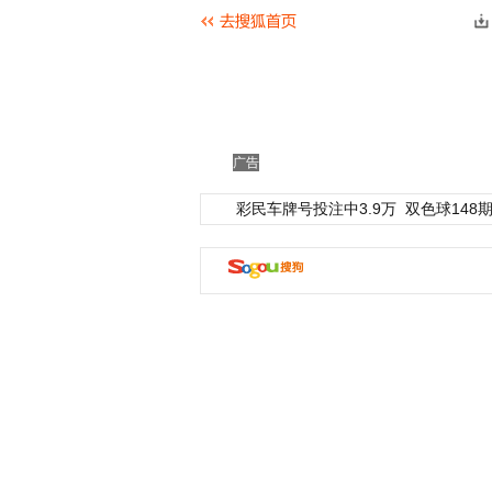
广告
彩民车牌号投注中3.9万
双色球148期