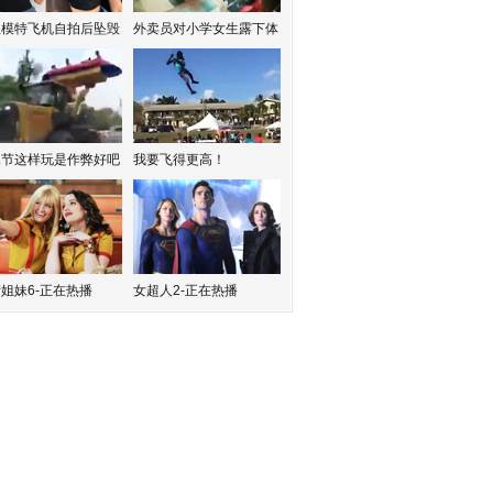
红模特飞机自拍后坠毁
外卖员对小学女生露下体
水节这样玩是作弊好吧
我要飞得更高！
姐妹6-正在热播
女超人2-正在热播