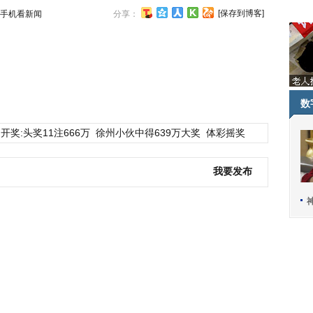
[保存到博客]
手机看新闻
分享：
数
开奖:头奖11注666万
徐州小伙中得639万大奖
体彩摇奖
我要发布