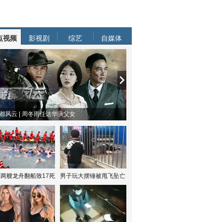
点视频
影视剧
综艺
自媒体
都风云 | 周冬雨任达华演父女
两艘龙舟翻船致17死
男子玩大摆锤被甩飞坠亡