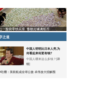
字之道
中国人明明比日本人穷,为
何看起来却更有钱?
中国人哪来这么多钱？[
详
细
]
神吐槽：
美联航成全球公敌 卓伟放大招解围