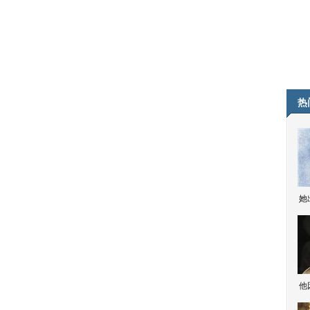
热
她
他