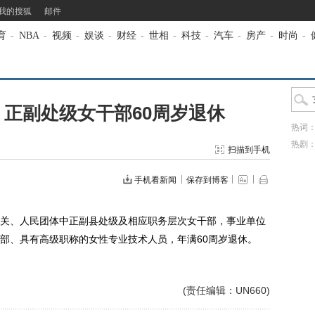
我的搜狐
邮件
育
-
NBA
-
视频
-
娱谈
-
财经
-
世相
-
科技
-
汽车
-
房产
-
时尚
-
正副处级女干部60周岁退休
热词
热剧
扫描到手机
手机看新闻
保存到博客
、人民团体中正副县处级及相应职务层次女干部，事业单位
部、具有高级职称的女性专业技术人员，年满60周岁退休。
(责任编辑：UN660)