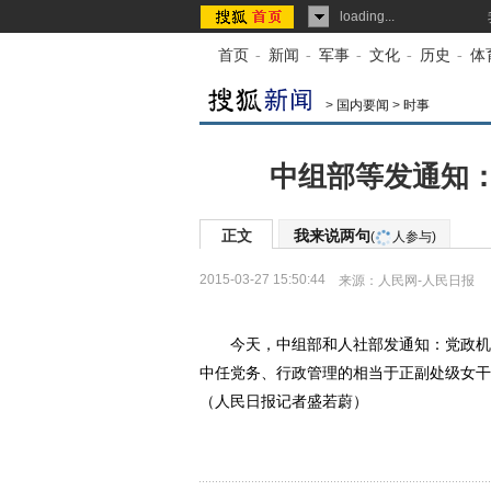
loading...
首页
-
新闻
-
军事
-
文化
-
历史
-
体
>
国内要闻
>
时事
中组部等发通知：
正文
我来说两句
(
人参与)
2015-03-27 15:50:44
来源：
人民网-人民日报
今天，中组部和人社部发通知：党政机关
中任党务、行政管理的相当于正副处级女干
（人民日报记者盛若蔚）