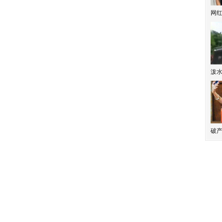
网
泼
破产