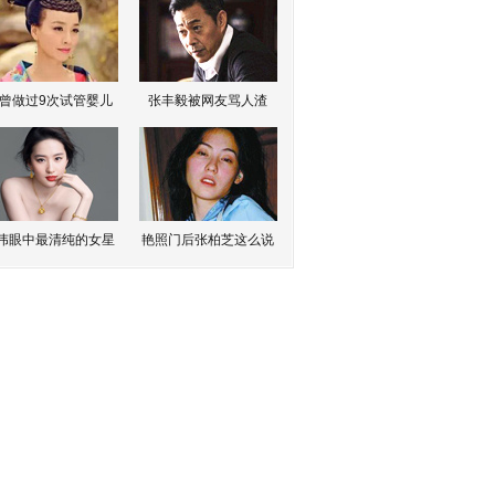
曾做过9次试管婴儿
张丰毅被网友骂人渣
伟眼中最清纯的女星
艳照门后张柏芝这么说