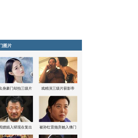
门图片
出身豪门却拍三级片
戏精演三级片获影帝
因嫖娼入狱现在复出
被孙红雷抛弃她入佛门