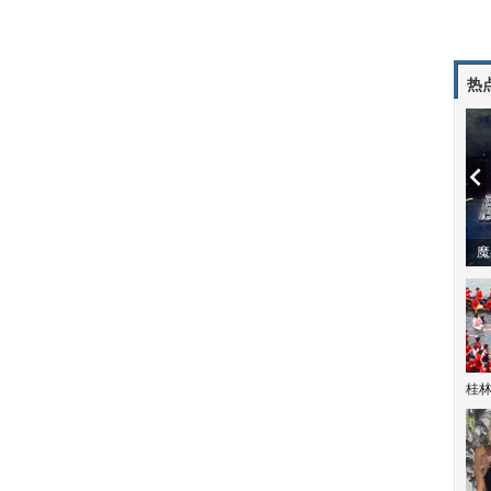
热
潼体验爱情哲学
南方有乔木 | “科创CP”渐入佳境
魔
桂林