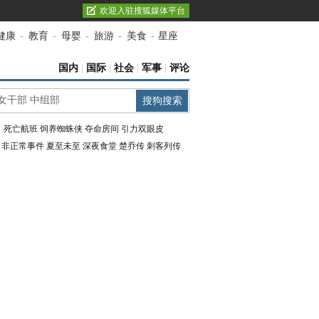
欢迎入驻搜狐媒体平台
健康
-
教育
-
母婴
-
旅游
-
美食
-
星座
国内
|
国际
|
社会
|
军事
|
评论
：
死亡航班
饲养蜘蛛侠
夺命房间
引力双眼皮
：
非正常事件
夏至未至
深夜食堂
楚乔传
刺客列传