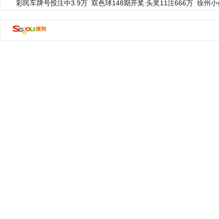
彩民车牌号投注中3.9万
双色球148期开奖:头奖11注666万
徐州小
动物系恋人啊 | 钟欣潼体验爱情哲学
南方