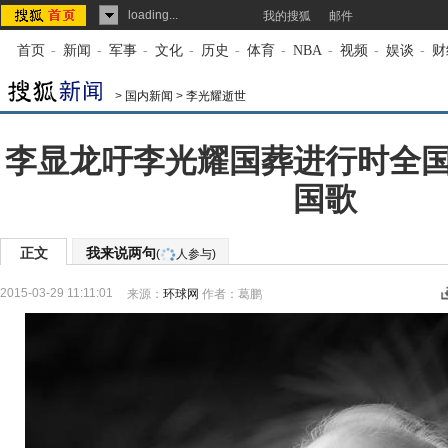
loading...
我的搜狐
邮件
首页
-
新闻
-
军事
-
文化
-
历史
-
体育
-
NBA
-
视频
-
娱谈
-
财
>
国内新闻
>
李光耀逝世
李显龙吁李光耀国葬进行时全
国歌
正文
我来说两句
(
人参与)
2015-03-29 11:11:01
来源：
环球网
作者：葛鹏