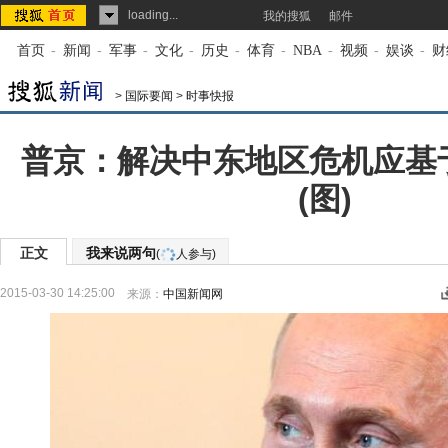
loading...
我的搜狐
邮件
首页
-
新闻
-
军事
-
文化
-
历史
-
体育
-
NBA
-
视频
-
娱谈
-
财
>
国际要闻
>
时事快报
普京：解决中东地区危机应基
(图)
正文
我来说两句
(
人参与)
2015-03-30 14:25:00
来源：
中国新闻网