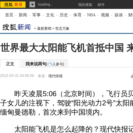
loading...
我的搜狐
邮件
首页
-
新闻
-
军事
-
文化
-
历史
-
体育
-
NBA
-
视频
-
娱谈
-
财
>
最新要闻
>
世态万象
世界最大太阳能飞机首抵中国 
正文
我来说两句
(
人参与)
2015-03-31 04:06:56
来源：
现代快报
昨天凌晨5:06（北京时间），飞行员贝
子女儿的注视下，驾驶“阳光动力2号”太
缅甸曼德勒，首次来到中国境内。
太阳能飞机是怎么起降的？现代快报记