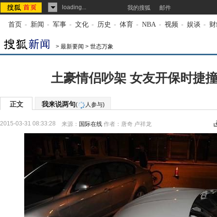
loading...
我的搜狐
邮件
首页
-
新闻
-
军事
-
文化
-
历史
-
体育
-
NBA
-
视频
-
娱谈
-
财
>
最新要闻
>
世态万象
土豪情侣吵架 女友开保时捷撞
正文
我来说两句
(
人参与)
2015-03-31 08:33:28
来源：
国际在线
作者：唐奇 卢祥龙