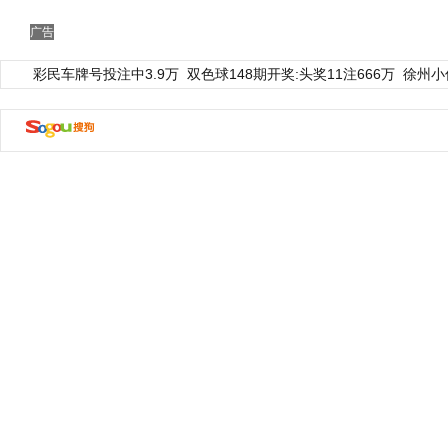
广告
彩民车牌号投注中3.9万
双色球148期开奖:头奖11注666万
徐州小
动物系恋人啊 | 钟欣潼体验爱情哲学
南方