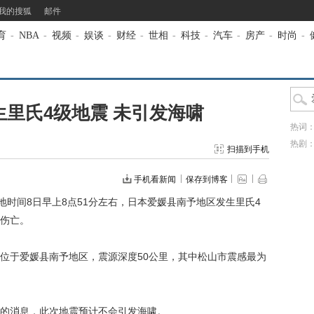
我的搜狐
邮件
育
-
NBA
-
视频
-
娱谈
-
财经
-
世相
-
科技
-
汽车
-
房产
-
时尚
-
里氏4级地震 未引发海啸
热词
热剧
扫描到手机
手机看新闻
保存到博客
时间8日早上8点51分左右，日本爱媛县南予地区发生里氏4
伤亡。
于爱媛县南予地区，震源深度50公里，其中松山市震感最为
的消息，此次地震预计不会引发海啸。