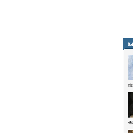
热
她
他