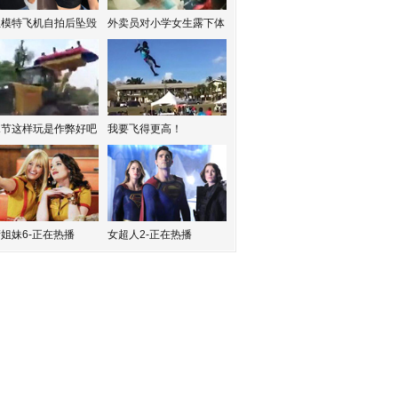
红模特飞机自拍后坠毁
外卖员对小学女生露下体
水节这样玩是作弊好吧
我要飞得更高！
姐妹6-正在热播
女超人2-正在热播