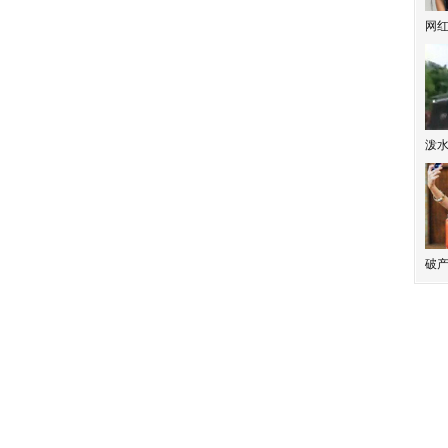
网
泼
破产