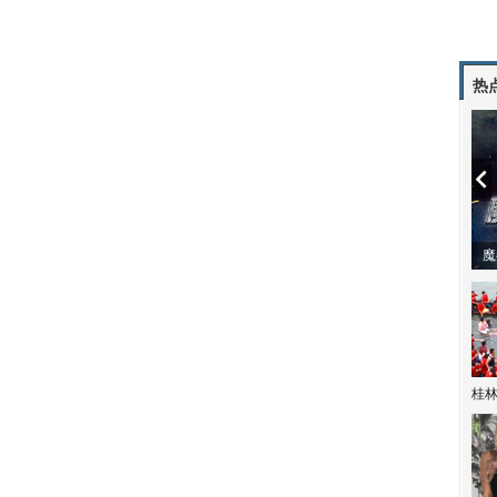
热
潼体验爱情哲学
南方有乔木 | “科创CP”渐入佳境
魔
桂林