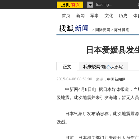
loading...
首页
-
新闻
-
军事
-
文化
-
历史
-
体
>
国际要闻
>
海外博览
日本爱媛县发生
正文
我来说两句
(
人参与)
2015-04-08 08:51:00
来源：
中国新闻网
中新网4月8日电 据日本媒体报道，当地
级地震。此次地震并未引发海啸，暂无人员
日本气象厅发布消息称，此次地震震源位
强烈。
目前，日本相关部门并未收到人员伤亡