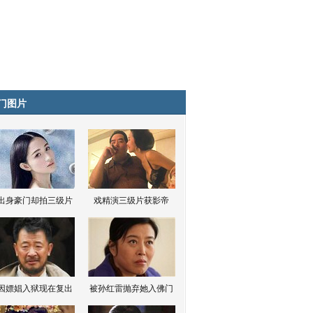
门图片
出身豪门却拍三级片
戏精演三级片获影帝
因嫖娼入狱现在复出
被孙红雷抛弃她入佛门