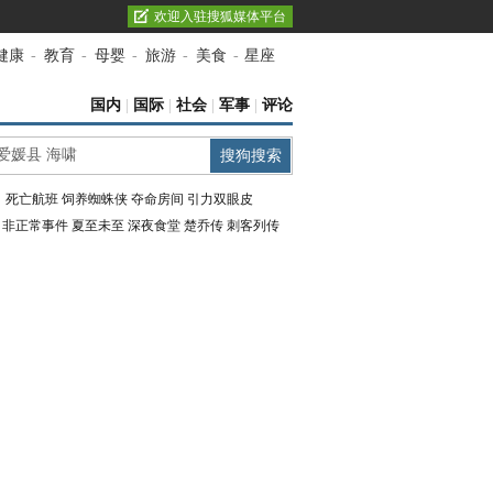
欢迎入驻搜狐媒体平台
健康
-
教育
-
母婴
-
旅游
-
美食
-
星座
国内
|
国际
|
社会
|
军事
|
评论
：
死亡航班
饲养蜘蛛侠
夺命房间
引力双眼皮
：
非正常事件
夏至未至
深夜食堂
楚乔传
刺客列传