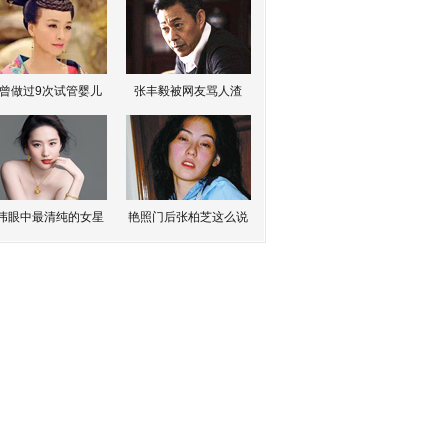
曾做过9次试管婴儿
张丰毅被网友骂人渣
伟眼中最清纯的女星
艳照门后张柏芝这么说