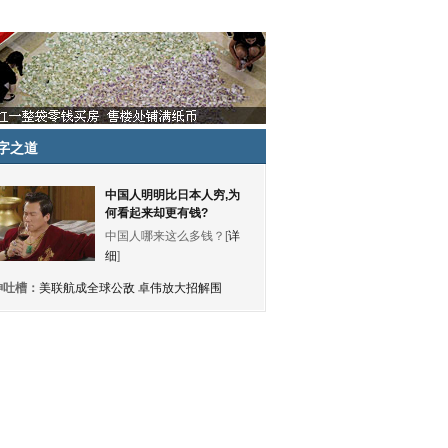
字之道
中国人明明比日本人穷,为
何看起来却更有钱?
中国人哪来这么多钱？[
详
细
]
神吐槽：
美联航成全球公敌 卓伟放大招解围