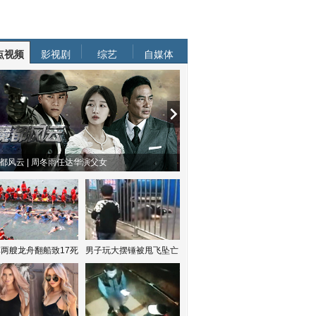
点视频
影视剧
综艺
自媒体
都风云 | 周冬雨任达华演父女
两艘龙舟翻船致17死
男子玩大摆锤被甩飞坠亡