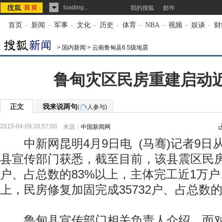
loading...
我的搜狐
邮件
首页
-
新闻
-
军事
-
文化
-
历史
-
体育
-
NBA
-
视频
-
娱谈
-
财
>
国内新闻
>
云南鲁甸县6.5级地震
鲁甸灾区民房重建启动
正文
我来说两句
(
人参与)
2015-04-09 20:57:00
来源：
中国新闻网
中新网昆明4月9日电 (马骞)记者9日
县宣传部门获悉，截至目前，该县震区民房
户、占总数的83%以上，主体完工近1万户
上，民房修复加固完成35732户、占总数的7
鲁甸县宣传部门相关负责人介绍，面对