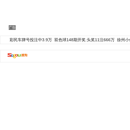
广告
彩民车牌号投注中3.9万
双色球148期开奖:头奖11注666万
徐州小
动物系恋人啊 | 钟欣潼体验爱情哲学
南方