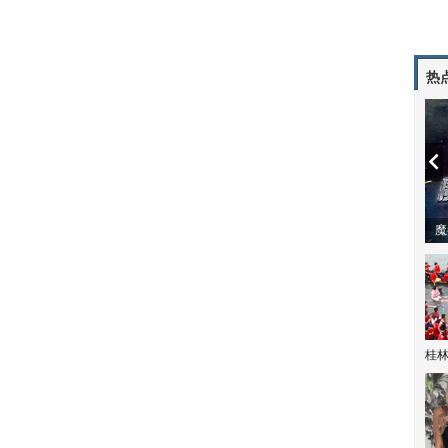
热
潼体验爱情哲学
南方有乔木 | “科创CP”渐入佳境
魔
桂林