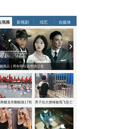
点视频
影视剧
综艺
自媒体
都风云 | 周冬雨任达华演父女
两艘龙舟翻船致17死
男子玩大摆锤被甩飞坠亡