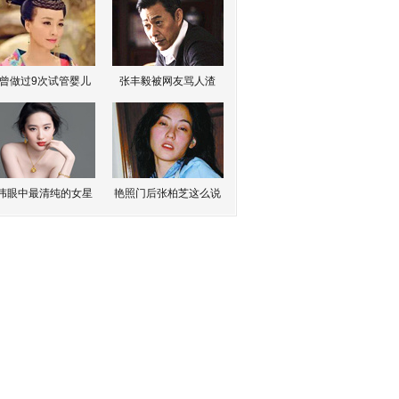
曾做过9次试管婴儿
张丰毅被网友骂人渣
伟眼中最清纯的女星
艳照门后张柏芝这么说