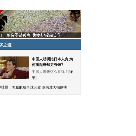
字之道
中国人明明比日本人穷,为
何看起来却更有钱?
中国人哪来这么多钱？[
详
细
]
神吐槽：
美联航成全球公敌 卓伟放大招解围