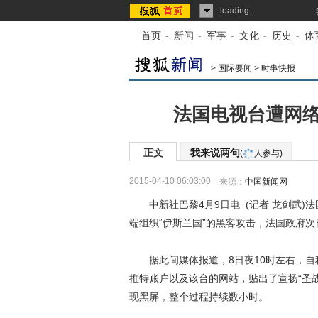
loading...
首页
-
新闻
-
军事
-
文化
-
历史
-
体
>
国际要闻
>
时事快报
法国电视台遭网络
正文
我来说两句
(
人参与)
2015-04-10 06:03:00
来源：
中国新闻网
中新社巴黎4月9日电 (记者 龙剑武)法国
端组织“伊斯兰国”的黑客攻击，法国政府
据此间媒体报道，8日夜10时左右，自称
推特账户以及该台的网站，贴出了宣扬“圣
现黑屏，整个过程持续数小时。