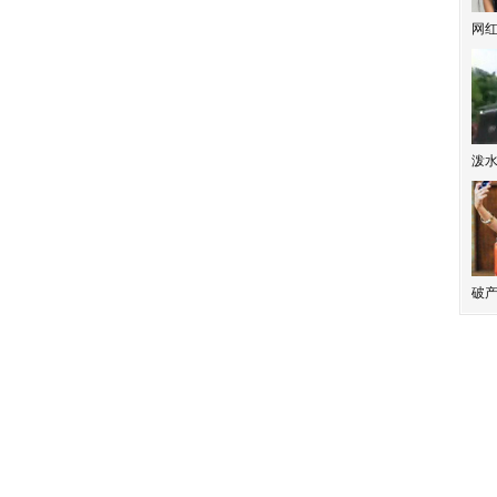
网
泼
破产