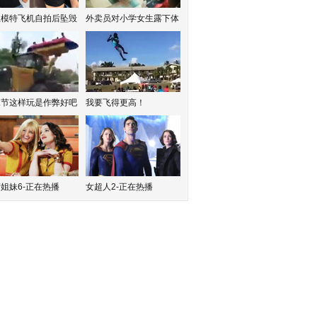
红模特飞机自拍后坠毁
外卖员对小学女生露下体
水节这样玩是作弊好吧
我要飞得更高！
姐妹6-正在热播
女超人2-正在热播