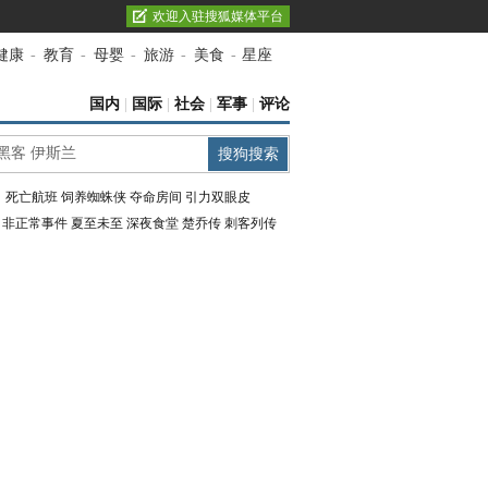
欢迎入驻搜狐媒体平台
健康
-
教育
-
母婴
-
旅游
-
美食
-
星座
国内
|
国际
|
社会
|
军事
|
评论
：
死亡航班
饲养蜘蛛侠
夺命房间
引力双眼皮
：
非正常事件
夏至未至
深夜食堂
楚乔传
刺客列传