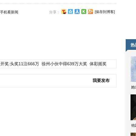
[保存到博客]
手机看新闻
分享：
热
开奖:头奖11注666万
徐州小伙中得639万大奖
体彩摇奖
我要发布
她
他