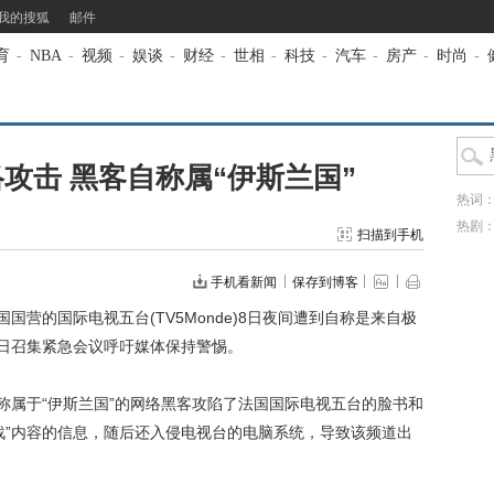
我的搜狐
邮件
育
-
NBA
-
视频
-
娱谈
-
财经
-
世相
-
科技
-
汽车
-
房产
-
时尚
-
攻击 黑客自称属“伊斯兰国”
热词
热剧
扫描到手机
手机看新闻
保存到博客
国营的国际电视五台(TV5Monde)8日夜间遭到自称是来自极
次日召集紧急会议呼吁媒体保持警惕。
属于“伊斯兰国”的网络黑客攻陷了法国国际电视五台的脸书和
战”内容的信息，随后还入侵电视台的电脑系统，导致该频道出