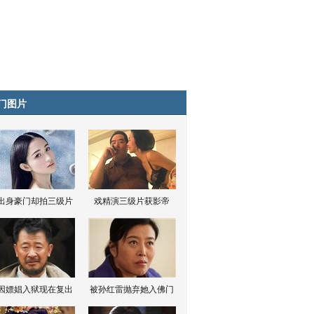
门图片
出身豪门却拍三级片
戏精演三级片获影帝
因嫖娼入狱现在复出
被孙红雷抛弃她入佛门