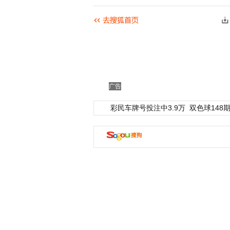
广告
彩民车牌号投注中3.9万
双色球148期