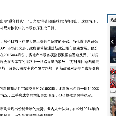
热
“通宵排队”、“日光盘”等刺激眼球的消息传出。这些情形，
却易对恢复中的市场秩序形成干扰。
房价目前不存在大幅上涨甚至反转的基础。当代置业总裁张
2009年市场的火热，政府更希望通过新政让楼市健康发展。他分
2015年4月份，房地产市场各项指标数据会迅速反弹。“对房
潼体验爱情哲学
南方有乔木 | “科创CP”渐入佳境
魔
许会在去库存的道路上一路追寻量的攀升。”万科集团总裁郁亮
是趋势，政策没法改变这个发展趋势，但新政策对房地产市场健康
新建商品住宅成交量约为1900套，比新政出台前一周1400套
桂林
访情况，二手房成交的增长更加明显，但价格依然保持稳定。
均呈现出价稳量增的走势。业内人士认为，在经过2014年的
购房者，面对新政都显得更加理性。