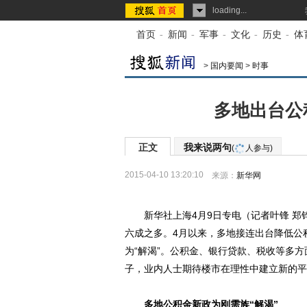
loading...
首页
-
新闻
-
军事
-
文化
-
历史
-
体
>
国内要闻
>
时事
多地出台公
正文
我来说两句
(
人参与)
2015-04-10 13:20:10
来源：
新华网
新华社上海4月9日专电（记者叶锋 郑钧
六成之多。4月以来，多地接连出台降低公
为“解渴”。公积金、银行贷款、税收等多方
子，业内人士期待楼市在理性中建立新的平
多地公积金新政为刚需族“解渴”