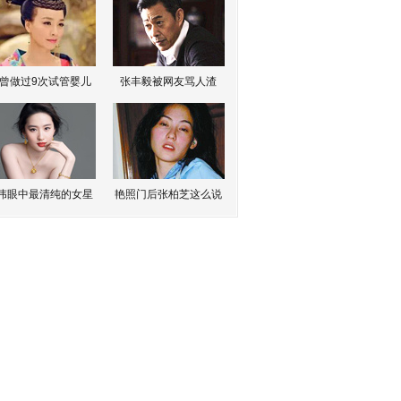
曾做过9次试管婴儿
张丰毅被网友骂人渣
伟眼中最清纯的女星
艳照门后张柏芝这么说