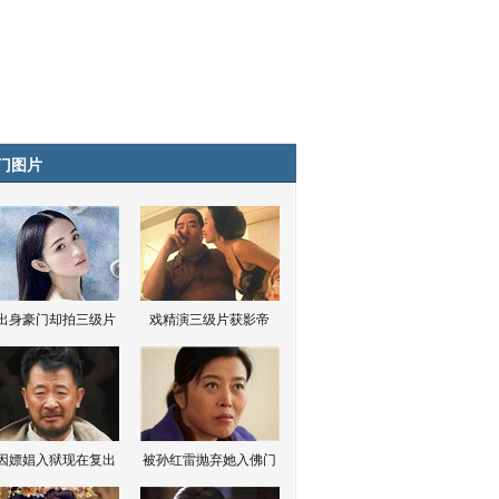
门图片
出身豪门却拍三级片
戏精演三级片获影帝
因嫖娼入狱现在复出
被孙红雷抛弃她入佛门