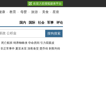
欢迎入驻搜狐媒体平台
健康
-
教育
-
母婴
-
旅游
-
美食
-
星座
国内
|
国际
|
社会
|
军事
|
评论
：
死亡航班
饲养蜘蛛侠
夺命房间
引力双眼皮
：
非正常事件
夏至未至
深夜食堂
楚乔传
刺客列传