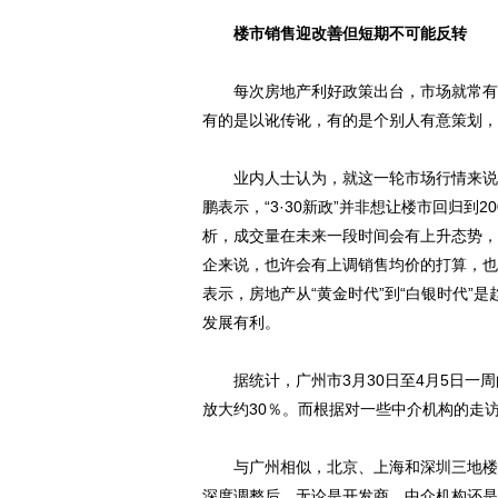
楼市销售迎改善但短期不可能反转
每次房地产利好政策出台，市场就常有出现
有的是以讹传讹，有的是个别人有意策划，
业内人士认为，就这一轮市场行情来说，
鹏表示，“3·30新政”并非想让楼市回归到
析，成交量在未来一段时间会有上升态势，在
动物系恋人啊 | 钟欣
企来说，也许会有上调销售均价的打算，也
表示，房地产从“黄金时代”到“白银时代”
发展有利。
据统计，广州市3月30日至4月5日一周的
放大约30％。而根据对一些中介机构的走
与广州相似，北京、上海和深圳三地楼市
深度调整后，无论是开发商、中介机构还是