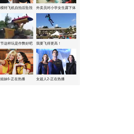
红模特飞机自拍后坠毁
外卖员对小学女生露下体
水节这样玩是作弊好吧
我要飞得更高！
姐妹6-正在热播
女超人2-正在热播