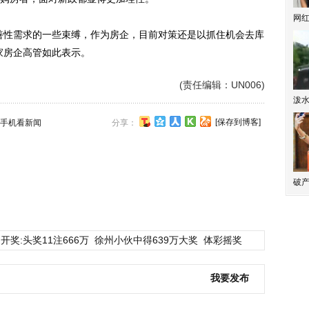
网
性需求的一些束缚，作为房企，目前对策还是以抓住机会去库
家房企高管如此表示。
(责任编辑：UN006)
泼
[保存到博客]
手机看新闻
分享：
破产
开奖:头奖11注666万
徐州小伙中得639万大奖
体彩摇奖
我要发布