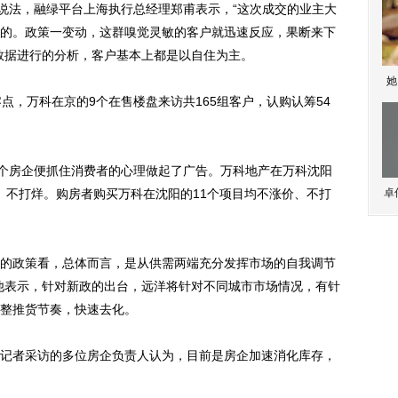
说法，融绿平台上海执行总经理郑甫表示，“这次成交的业主大
的。政策一变动，这群嗅觉灵敏的客户就迅速反应，果断来下
数据进行的分析，客户基本上都是以自住为主。
她
，万科在京的9个在售楼盘来访共165组客户，认购认筹54
个房企便抓住消费者的心理做起了广告。万科地产在万科沈阳
价、不打烊。购房者购买万科在沈阳的11个项目均不涨价、不打
卓
政策看，总体而言，是从供需两端充分发挥市场的自我调节
他表示，针对新政的出台，远洋将针对不同城市市场情况，有针
整推货节奏，快速去化。
者采访的多位房企负责人认为，目前是房企加速消化库存，