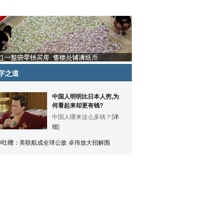
字之道
中国人明明比日本人穷,为
何看起来却更有钱?
中国人哪来这么多钱？[
详
细
]
神吐槽：
美联航成全球公敌 卓伟放大招解围