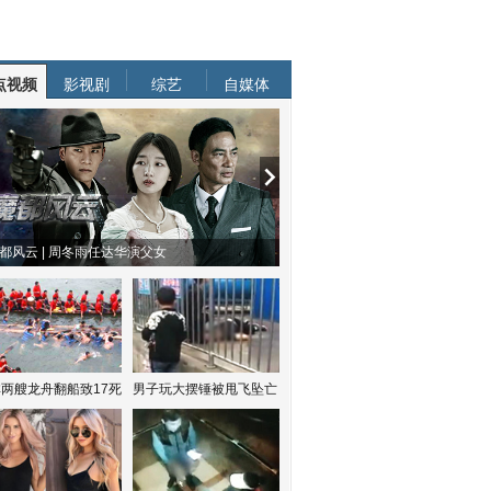
点视频
影视剧
综艺
自媒体
都风云 | 周冬雨任达华演父女
两艘龙舟翻船致17死
男子玩大摆锤被甩飞坠亡