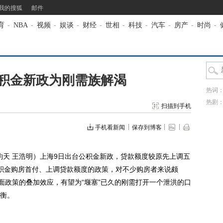
我的搜狐
邮件
育
-
NBA
-
视频
-
娱谈
-
财经
-
世相
-
科技
-
汽车
-
房产
-
时尚
-
积金新政为刚需族解渴
热词
热剧
扫描到手机
手机看新闻
保存到博客
天 王浩明）上海9日出台公积金新政，贷款额度较原先上调五
积金购房首付、上调贷款额度的政策，对不少购房者来说颇
面政策的叠加效应，有望为“堰塞”已久的刚需打开一个泄洪的口
衡。