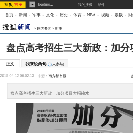
loading...
我的搜狐
邮件
首页
-
新闻
-
军事
-
文化
-
历史
-
体育
-
NBA
-
视频
-
娱谈
-
财
>
国内要闻
>
时事
盘点高考招生三大新政：加分
正文
我来说两句
(
人参与)
2015-04-12 06:02:13
来源：
南方都市报
盘点高考招生三大新政：加分项目大幅缩水