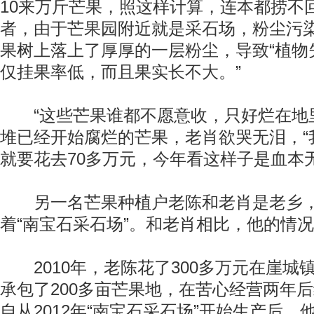
10来万斤芒果，照这样计算，连本都捞不
者，由于芒果园附近就是采石场，粉尘污
果树上落上了厚厚的一层粉尘，导致“植物
仅挂果率低，而且果实长不大。”
“这些芒果谁都不愿意收，只好烂在地里
堆已经开始腐烂的芒果，老肖欲哭无泪，“
就要花去70多万元，今年看这样子是血本
另一名芒果种植户老陈和老肖是老乡，
着“南宝石采石场”。和老肖相比，他的情
2010年，老陈花了300多万元在崖城
承包了200多亩芒果地，在苦心经营两年
自从2012年“南宝石采石场”开始生产后