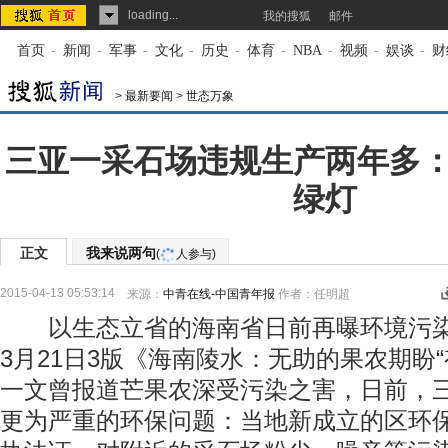
loading...
我的搜狐
邮件
首页
-
新闻
-
军事
-
文化
-
历史
-
体育
-
NBA
-
视频
-
娱谈
-
财
>
最新要闻
>
世态万象
三亚一采石场违规生产两年多
绿灯
正文
我来说两句
(
人参与)
2015-04-13 05:53:14
来源：
中青在线-中国青年报
作者：任明超
以生态立省的海南省日前再曝环境污染
3月21日3版《海南陵水：无助的果农期盼
一文曾报道芒果农深受污染之害，日前，
更为严重的环保问题：当地新成立的区环