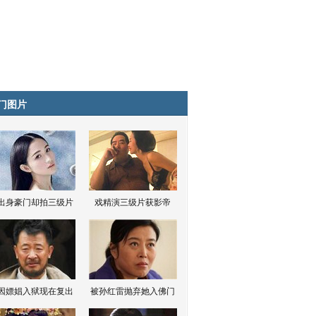
门图片
出身豪门却拍三级片
戏精演三级片获影帝
因嫖娼入狱现在复出
被孙红雷抛弃她入佛门