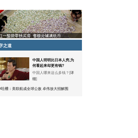
字之道
中国人明明比日本人穷,为
何看起来却更有钱?
中国人哪来这么多钱？[
详
细
]
神吐槽：
美联航成全球公敌 卓伟放大招解围