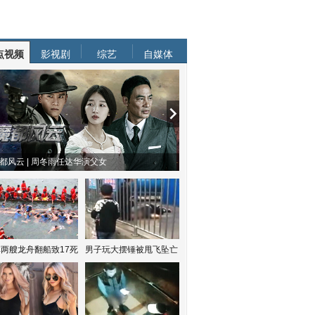
点视频
影视剧
综艺
自媒体
都风云 | 周冬雨任达华演父女
两艘龙舟翻船致17死
男子玩大摆锤被甩飞坠亡