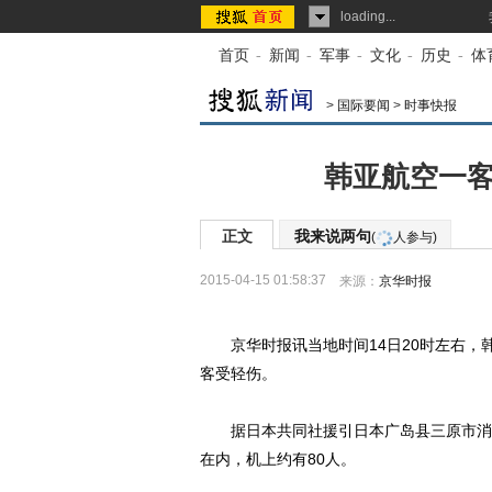
loading...
首页
-
新闻
-
军事
-
文化
-
历史
-
体
>
国际要闻
>
时事快报
韩亚航空一客
正文
我来说两句
(
人参与)
2015-04-15 01:58:37
来源：
京华时报
京华时报讯当地时间14日20时左右，韩
客受轻伤。
据日本共同社援引日本广岛县三原市消防
在内，机上约有80人。