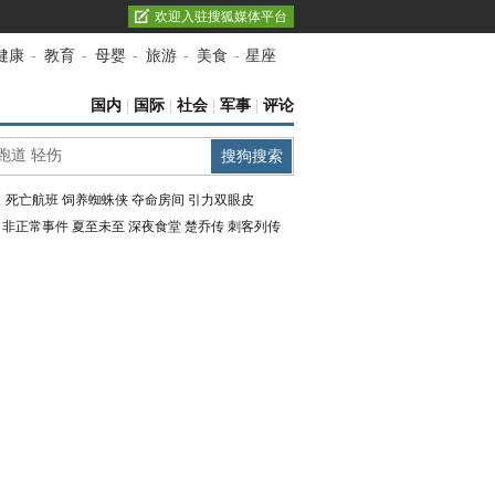
欢迎入驻搜狐媒体平台
健康
-
教育
-
母婴
-
旅游
-
美食
-
星座
国内
|
国际
|
社会
|
军事
|
评论
：
死亡航班
饲养蜘蛛侠
夺命房间
引力双眼皮
：
非正常事件
夏至未至
深夜食堂
楚乔传
刺客列传