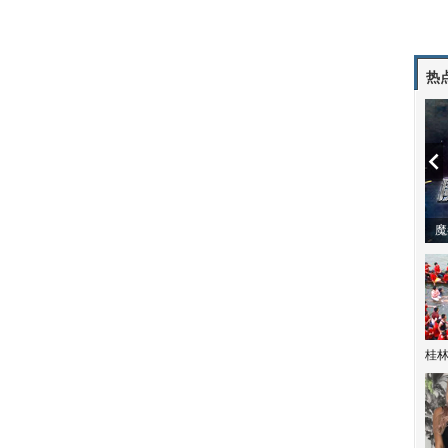
热
潼体验爱情哲学
南方有乔木 | “科创CP”渐入佳境
魔
桂林