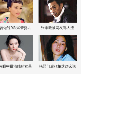
曾做过9次试管婴儿
张丰毅被网友骂人渣
伟眼中最清纯的女星
艳照门后张柏芝这么说