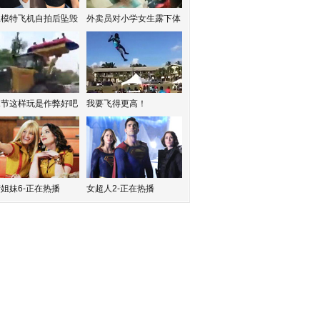
红模特飞机自拍后坠毁
外卖员对小学女生露下体
水节这样玩是作弊好吧
我要飞得更高！
姐妹6-正在热播
女超人2-正在热播