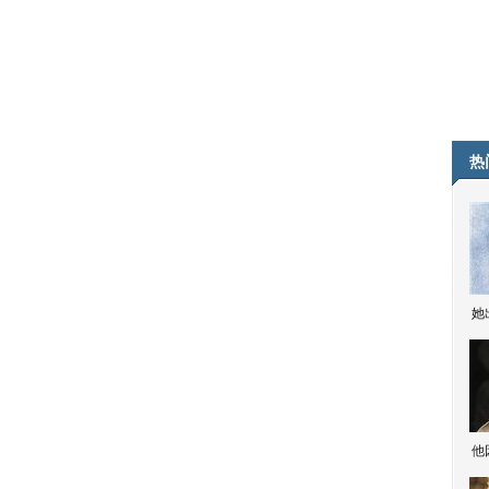
热
她
他