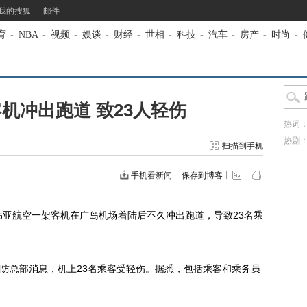
我的搜狐
邮件
育
-
NBA
-
视频
-
娱谈
-
财经
-
世相
-
科技
-
汽车
-
房产
-
时尚
-
机冲出跑道 致23人轻伤
热词
热剧
扫描到手机
手机看新闻
保存到博客
亚航空一架客机在广岛机场着陆后不久冲出跑道，导致23名乘
总部消息，机上23名乘客受轻伤。据悉，包括乘客和乘务员