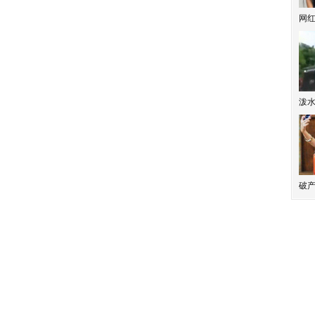
网
泼
破产