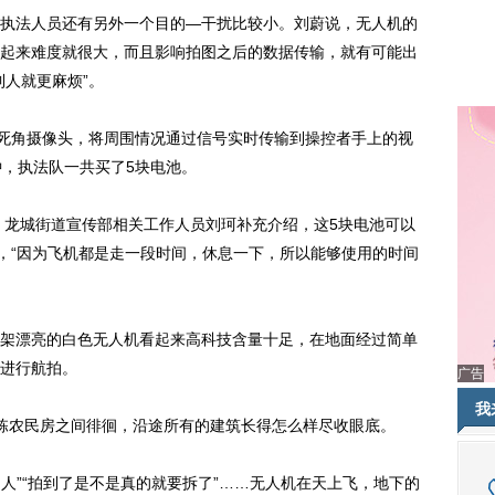
法人员还有另外一个目的—干扰比较小。刘蔚说，无人机的
起来难度就很大，而且影响拍图之后的数据传输，就有可能出
到人就更麻烦”。
死角摄像头，将周围情况通过信号实时传输到操控者手上的视
钟，执法队一共买了5块电池。
龙城街道宣传部相关工作人员刘珂补充介绍，这5块电池可以
了，“因为飞机都是走一段时间，休息一下，所以能够使用的时间
漂亮的白色无人机看起来高科技含量十足，在地面经过简单
进行航拍。
广告
我
农民房之间徘徊，沿途所有的建筑长得怎么样尽收眼底。
人”“拍到了是不是真的就要拆了”……无人机在天上飞，地下的