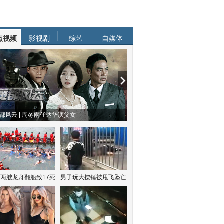
点视频
影视剧
综艺
自媒体
都风云 | 周冬雨任达华演父女
两艘龙舟翻船致17死
男子玩大摆锤被甩飞坠亡