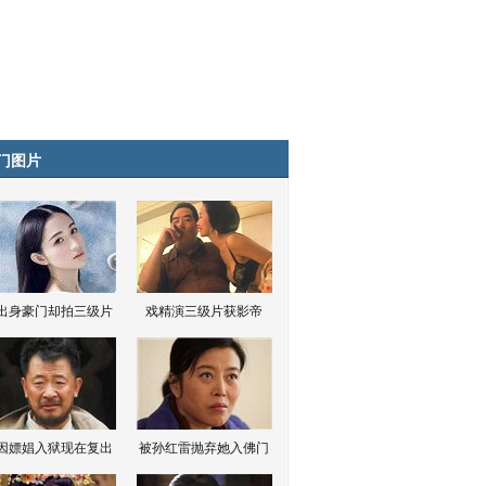
门图片
出身豪门却拍三级片
戏精演三级片获影帝
因嫖娼入狱现在复出
被孙红雷抛弃她入佛门