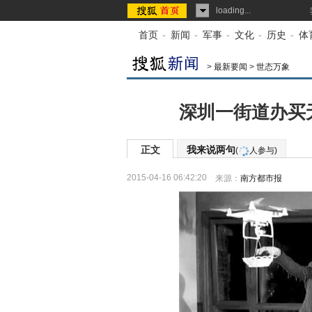
loading...
首页
-
新闻
-
军事
-
文化
-
历史
-
体
>
最新要闻
>
世态万象
深圳一街道办买
正文
我来说两句
(
人参与)
2015-04-16 06:42:20
来源：
南方都市报