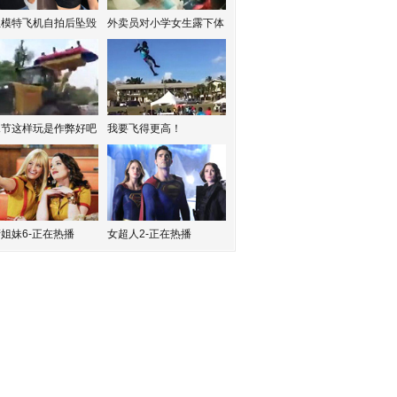
红模特飞机自拍后坠毁
外卖员对小学女生露下体
水节这样玩是作弊好吧
我要飞得更高！
姐妹6-正在热播
女超人2-正在热播