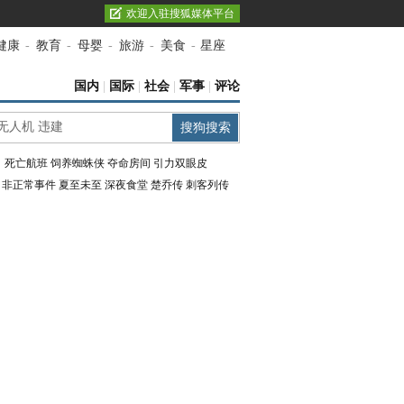
欢迎入驻搜狐媒体平台
健康
-
教育
-
母婴
-
旅游
-
美食
-
星座
国内
|
国际
|
社会
|
军事
|
评论
：
死亡航班
饲养蜘蛛侠
夺命房间
引力双眼皮
：
非正常事件
夏至未至
深夜食堂
楚乔传
刺客列传