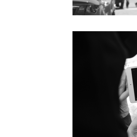
动物系恋人啊 | 钟欣