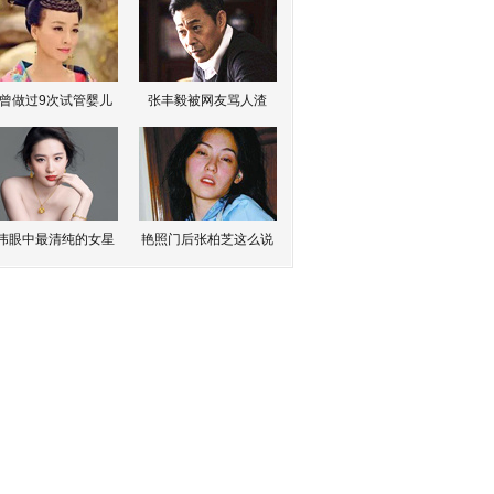
曾做过9次试管婴儿
张丰毅被网友骂人渣
伟眼中最清纯的女星
艳照门后张柏芝这么说