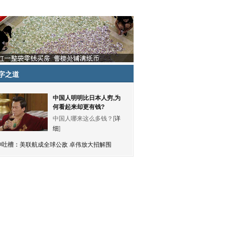
字之道
中国人明明比日本人穷,为
何看起来却更有钱?
中国人哪来这么多钱？[
详
细
]
神吐槽：
美联航成全球公敌 卓伟放大招解围