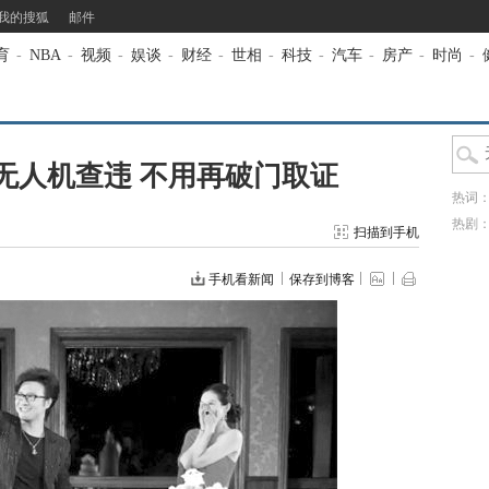
我的搜狐
邮件
育
-
NBA
-
视频
-
娱谈
-
财经
-
世相
-
科技
-
汽车
-
房产
-
时尚
-
无人机查违 不用再破门取证
热词
热剧
扫描到手机
手机看新闻
保存到博客