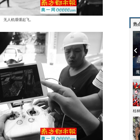
无人机缓缓起飞。
热
潼体验爱情哲学
南方有乔木 | “科创CP”渐入佳境
魔
桂林