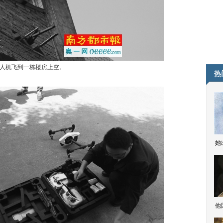
人机飞到一栋楼房上空。
热
她
他