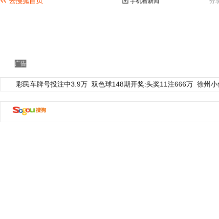
手机看新闻
分
广告
彩民车牌号投注中3.9万
双色球148期开奖:头奖11注666万
徐州小