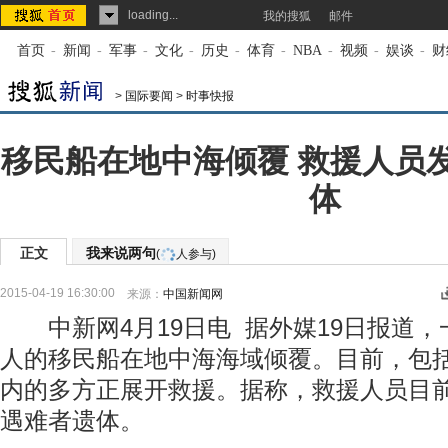
loading...
我的搜狐
邮件
首页
-
新闻
-
军事
-
文化
-
历史
-
体育
-
NBA
-
视频
-
娱谈
-
财
>
国际要闻
>
时事快报
移民船在地中海倾覆 救援人员
体
正文
我来说两句
(
人参与)
2015-04-19 16:30:00
来源：
中国新闻网
中新网4月19日电 据外媒19日报道，
人的移民船在地中海海域倾覆。目前，包
内的多方正展开救援。据称，救援人员目
遇难者遗体。