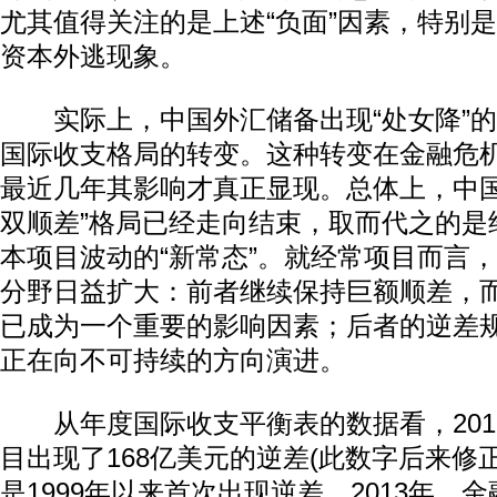
尤其值得关注的是上述“负面”因素，特别
资本外逃现象。
实际上，中国外汇储备出现“处女降”的
国际收支格局的转变。这种转变在金融危
最近几年其影响才真正显现。总体上，中国
双顺差”格局已经走向结束，取而代之的是
本项目波动的“新常态”。就经常项目而言
动物系恋人啊 | 钟欣潼体验爱情哲学
南方
分野日益扩大：前者继续保持巨额顺差，
已成为一个重要的影响因素；后者的逆差
正在向不可持续的方向演进。
从年度国际收支平衡表的数据看，201
目出现了168亿美元的逆差(此数字后来修正
是1999年以来首次出现逆差。2013年，