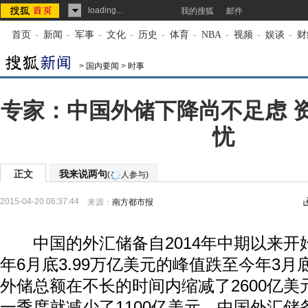
loading...
我的搜狐
邮件
首页
-
新闻
-
军事
-
文化
-
历史
-
体育
-
NBA
-
视频
-
娱谈
-
财
>
国内要闻
>
时事
专家：中国外储下降尚不足虑 
忧
正文
我来说两句
(
人参与)
2015-04-20 06:37:44
来源：
南方都市报
中国的外汇储备自2014年中期以来开
年6月底3.99万亿美元的峰值跌至今年3月底
外储总额在不长的时间内缩减了2600亿
一季度就减少了1100亿美元。中国外汇