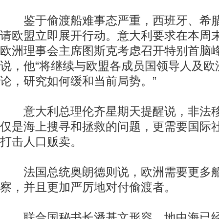
鉴于偷渡船难事态严重，西班牙、希腊
请欧盟立即展开行动。意大利要求在本周
欧洲理事会主席图斯克考虑召开特别首脑
说，他“将继续与欧盟各成员国领导人及欧
论，研究如何缓和当前局势。”
意大利总理伦齐星期天提醒说，非法移
动物系恋人啊 | 钟欣潼体验爱情哲学
南方
仅是海上搜寻和拯救的问题，更需要国际
打击人口贩卖。
法国总统奥朗德则说，欧洲需要更多船
察，并且更加严厉地对付偷渡者。
联合国秘书长潘基文形容，地中海已经