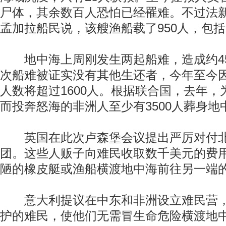
尸体，其余数百人恐怕已经罹难。不过法
孟加拉船民说，该艘渔船载了950人，包括
地中海上周刚发生两起船难，造成约45
次船难被证实没有其他生还者，今年至今
人数将超过1600人。根据联合国，去年
而投奔怒海的非洲人至少有3500人葬身地
英国在此次卢森堡会议提出严厉对付北
团。这些人贩子向难民收取数千美元的费
陋的橡皮艇或渔船横渡地中海前往另一端
意大利提议在中东和非洲设立难民营，
护的难民，使他们无需冒生命危险横渡地