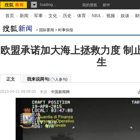
loading...
我的搜狐
邮件
首页
-
新闻
-
军事
-
文化
-
历史
-
体育
-
NBA
-
视频
-
娱谈
-
财
>
国际要闻
>
时事快报
欧盟承诺加大海上拯救力度 制
生
正文
我来说两句
(
人参与)
2015-04-21 09:08:00
来源：
中国新闻网