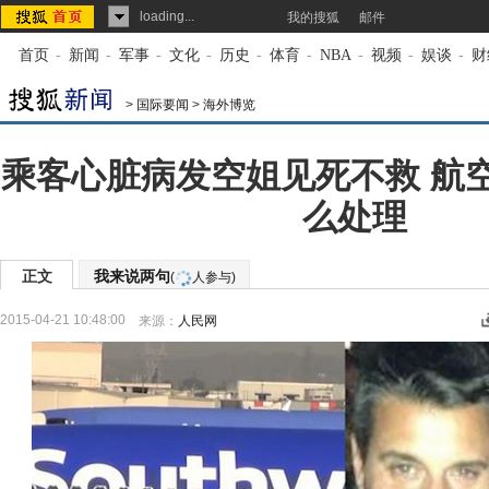
loading...
我的搜狐
邮件
首页
-
新闻
-
军事
-
文化
-
历史
-
体育
-
NBA
-
视频
-
娱谈
-
财
>
国际要闻
>
海外博览
乘客心脏病发空姐见死不救 航
么处理
正文
我来说两句
(
人参与)
2015-04-21 10:48:00
来源：
人民网