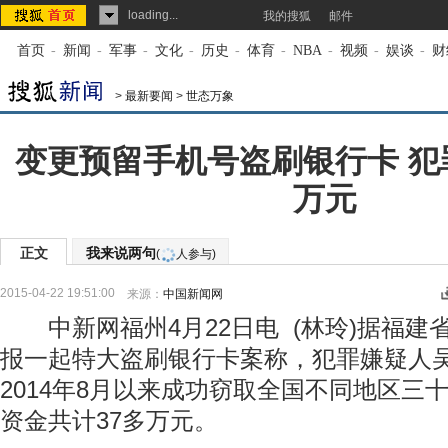
loading...
我的搜狐
邮件
首页
-
新闻
-
军事
-
文化
-
历史
-
体育
-
NBA
-
视频
-
娱谈
-
财
>
最新要闻
>
世态万象
变更预留手机号盗刷银行卡 犯
万元
正文
我来说两句
(
人参与)
2015-04-22 19:51:00
来源：
中国新闻网
中新网福州4月22日电 (林玲)据福建省
报一起特大盗刷银行卡案称，犯罪嫌疑人
2014年8月以来成功窃取全国不同地区三
资金共计37多万元。