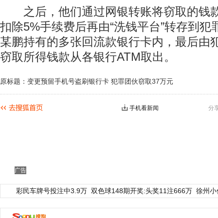
之后，他们通过网银转账将窃取的钱款转
扣除5%手续费后再由“洗钱平台”转存到
某鹏持有的多张回流款银行卡内，最后由
窃取所得钱款从各银行ATM取出。
原标题：变更预留手机号盗刷银行卡 犯罪团伙窃取37万元
手机看新闻
分
动物系恋人啊 | 钟欣潼体验爱情哲学
南方
广告
彩民车牌号投注中3.9万
双色球148期开奖:头奖11注666万
徐州小