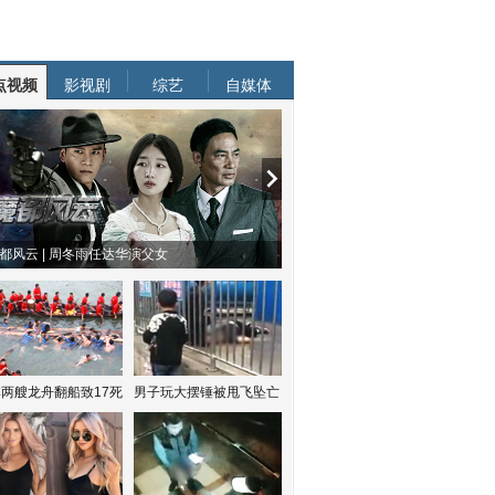
点视频
影视剧
综艺
自媒体
都风云 | 周冬雨任达华演父女
两艘龙舟翻船致17死
男子玩大摆锤被甩飞坠亡