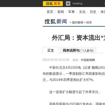
loading...
首页
-
新闻
-
军事
-
文化
-
历史
-
体
>
国内要闻
>
经济
外汇局：资本流出“
正文
我来说两句
(
人参与)
2015-04-23 15:11:00
来源：
中国新闻网
中新社北京4月23日电 (记者 魏晞)2
布的数据显示，一季度剔除汇率因素影响后，
元，与2014年四季度相比扩大97%。
这一逆差扩大幅度引起了外界关注。
国务院新闻办23日举行发布会，国家外