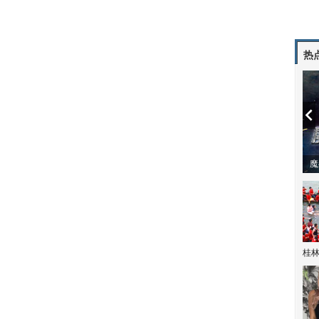
热
潼体验爱情哲学
南方有乔木 | “科创CP”渐入佳境
魔
桂林