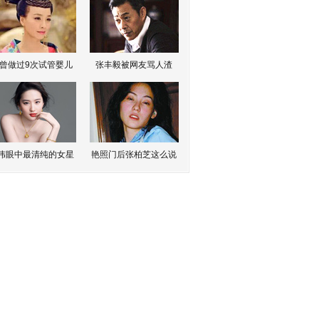
曾做过9次试管婴儿
张丰毅被网友骂人渣
伟眼中最清纯的女星
艳照门后张柏芝这么说