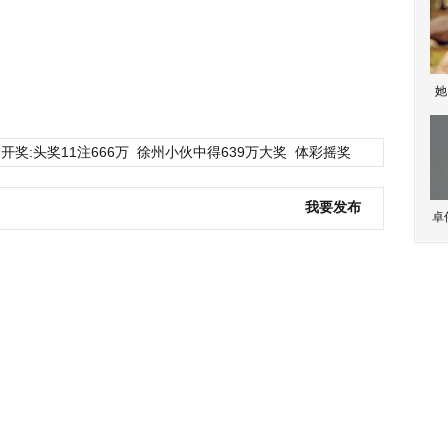
她
开奖:头奖11注666万
徐州小伙中得639万大奖
体彩摇奖
我要发布
卓