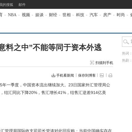
我的搜狐
邮件
育
-
NBA
-
视频
-
娱谈
-
财经
-
世相
-
科技
-
汽车
-
房产
-
时尚
-
意料之中”不能等同于资本外逃
热词
热剧
扫描到手机
手机看新闻
保存到博客
015年一季度，中国资本流出继续加大。23日国家外汇管理局公
结汇同比下降20%，售汇增长41%，结售汇逆差914亿美
汇管理局国际收支司司长管涛对此回应称：当前中国确实存在