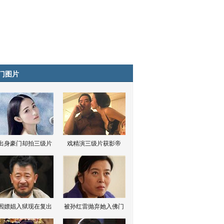
门图片
出身豪门却拍三级片
戏精演三级片获影帝
因嫖娼入狱现在复出
被孙红雷抛弃她入佛门