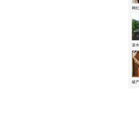
网
泼
破产