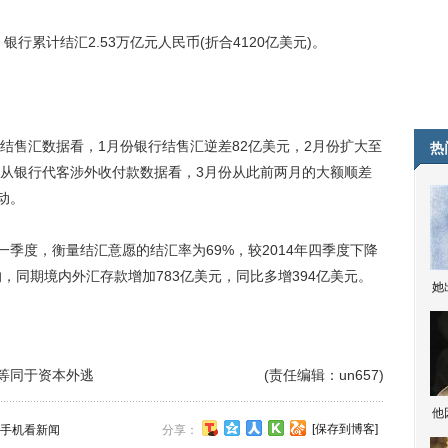
累计结汇2.53万亿元人民币(折合4120亿美元)。
售汇数据看，1月份银行结售汇逆差82亿美元，2月份扩大至
热
元。从银行代客涉外收付款数据看，3月份从此前两月的大额顺差
动。
季度，衡量结汇意愿的结汇率为69%，较2014年四季度下降
，同期境内外汇存款增加783亿美元，同比多增394亿美元。
她
能等同于资本外逃
(责任编辑：un657)
他
[保存到博客]
手机看新闻
分享：