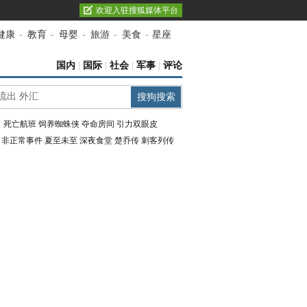
欢迎入驻搜狐媒体平台
健康
-
教育
-
母婴
-
旅游
-
美食
-
星座
国内
|
国际
|
社会
|
军事
|
评论
：
死亡航班
饲养蜘蛛侠
夺命房间
引力双眼皮
：
非正常事件
夏至未至
深夜食堂
楚乔传
刺客列传