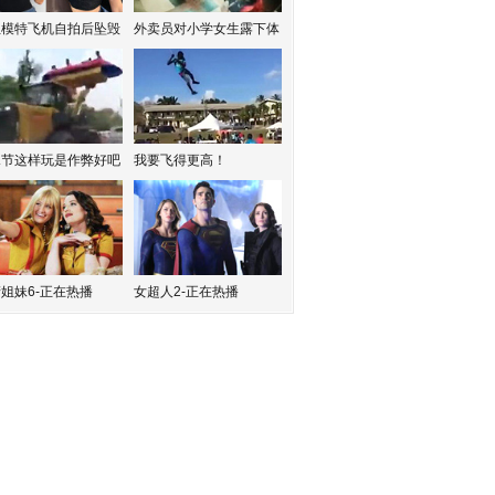
红模特飞机自拍后坠毁
外卖员对小学女生露下体
水节这样玩是作弊好吧
我要飞得更高！
姐妹6-正在热播
女超人2-正在热播