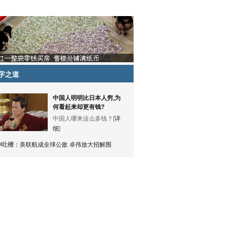
字之道
中国人明明比日本人穷,为
何看起来却更有钱?
中国人哪来这么多钱？[
详
细
]
神吐槽：
美联航成全球公敌 卓伟放大招解围