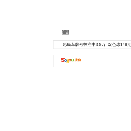
广告
彩民车牌号投注中3.9万
双色球148期