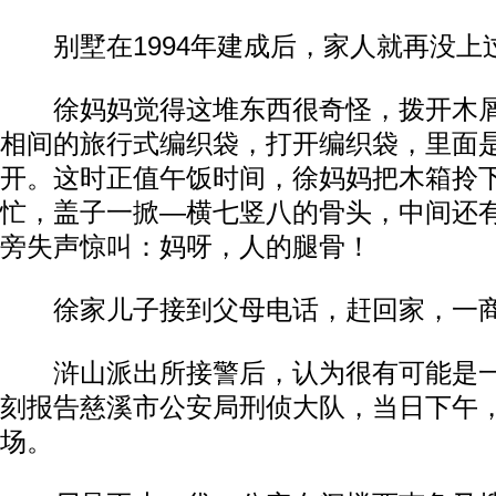
别墅在1994年建成后，家人就再没上
徐妈妈觉得这堆东西很奇怪，拨开木屑
相间的旅行式编织袋，打开编织袋，里面
开。这时正值午饭时间，徐妈妈把木箱拎
忙，盖子一掀—横七竖八的骨头，中间还
旁失声惊叫：妈呀，人的腿骨！
动物系恋人啊 | 钟欣潼体验爱情哲学
南方
徐家儿子接到父母电话，赶回家，一商
浒山派出所接警后，认为很有可能是一
刻报告慈溪市公安局刑侦大队，当日下午
场。