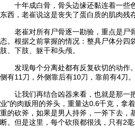
十年成白骨，骨头边缘还黏连着一些色
东西，老崔说这是丧失了蛋白质的肌肉残
老崔对所有尸骨逐一勘验，重点是尸骨
态。根据之前掌握的情况：整具尸体分四
肢、下肢、躯干和头颅。
发现每个分离处都有反复砍切的动作。
侧有11刀，外侧靠后有10刀，靠前有4刀
让我们再结合凶器来看，也就是那一把
业”的肉贩用的斧头，重量达0.6千克，拿
重的砍斧，如果是男人持斧，一斧下去，
断。但是这里，每个砍痕都很浅，只有2毫