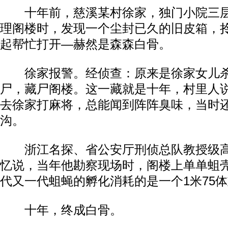
十年前，慈溪某村徐家，独门小院三层
理阁楼时，发现一个尘封已久的旧皮箱，
起帮忙打开—赫然是森森白骨。
徐家报警。经侦查：原来是徐家女儿杀
尸，藏尸阁楼。这一藏就是十年，村里人
去徐家打麻将，总能闻到阵阵臭味，当时
沟。
浙江名探、省公安厅刑侦总队教授级高
忆说，当年他勘察现场时，阁楼上单单蛆壳
代又一代蛆蝇的孵化消耗的是一个1米75体
十年，终成白骨。