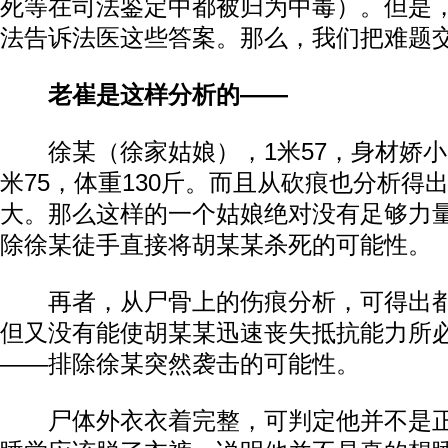
死等在司法鉴定中都被归为中毒）。但是
法告诉法医这些答案。那么，我们把难题
老崔是这样分析的——
徐某（徐家姑娘），1米57，身材娇小
米75，体重130斤。而且从砍痕也分析得
大。那么这样的一个姑娘绝对没有足够力
除徐某徒手直接将胡某某杀死的可能性。
再者，从尸骨上的伤痕分析，可得出都
但又没有能使胡某某迅速丧失抵抗能力所
——排除徐某突然袭击的可能性。
尸体外衣衣着完整，可判定他并不是正