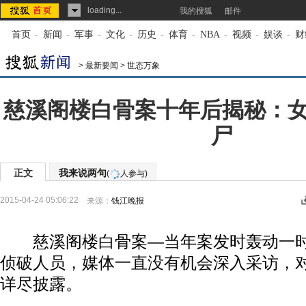
loading...
我的搜狐
邮件
首页
-
新闻
-
军事
-
文化
-
历史
-
体育
-
NBA
-
视频
-
娱谈
-
财
>
最新要闻
>
世态万象
慈溪阁楼白骨案十年后揭秘：
尸
正文
我来说两句
(
人参与)
2015-04-24 05:06:22
来源：
钱江晚报
慈溪阁楼白骨案—当年案发时轰动一时
侦破人员，媒体一直没有机会深入采访，
详尽披露。