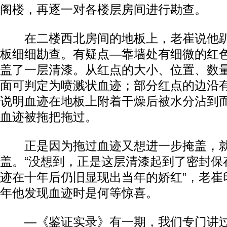
阁楼，再逐一对各楼层房间进行勘查。
在二楼西北房间的地板上，老崔说他趴
板细细勘查。有疑点—靠墙处有细微的红
盖了一层清漆。从红点的大小、位置、数
面可判定为喷溅状血迹；部分红点的边沿
说明血迹在地板上附着干燥后被水分沾到
血迹被拖把拖过。
正是因为拖过血迹又想进一步掩盖，就
盖。“没想到，正是这层清漆起到了密封保
迹在十年后仍旧显现出当年的娇红”，老崔
年他发现血迹时是何等惊喜。
—《鉴证实录》有一期，我们专门讲过