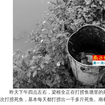
昨天下午四点左右，梁根全正在打捞鱼塘里的死
次打捞死鱼，基本每天都打捞出一千多斤死鱼。南都