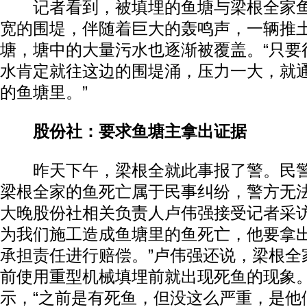
记者看到，被填埋的鱼塘与梁根全家鱼
宽的围堤，伴随着巨大的轰鸣声，一辆推
塘，塘中的大量污水也逐渐被覆盖。“只要
水肯定就往这边的围堤涌，压力一大，就
的鱼塘里。”
股份社：要求鱼塘主拿出证据
昨天下午，梁根全就此事报了警。民警
梁根全家的鱼死亡属于民事纠纷，警方无
大晚股份社相关负责人卢伟强接受记者采访
为我们施工造成鱼塘里的鱼死亡，他要拿
承担责任进行赔偿。”卢伟强还说，梁根全
前使用重型机械填埋前就出现死鱼的现象
示，“之前是有死鱼，但没这么严重，是他