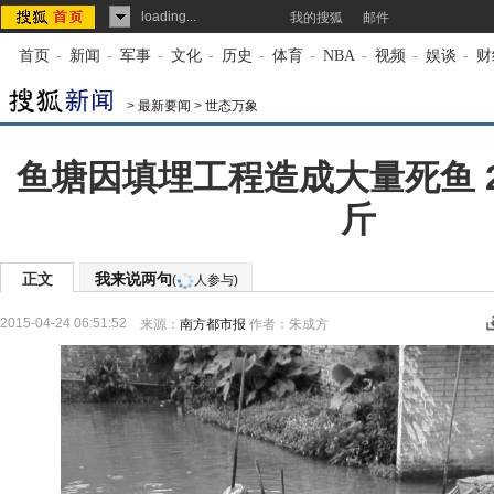
loading...
我的搜狐
邮件
首页
-
新闻
-
军事
-
文化
-
历史
-
体育
-
NBA
-
视频
-
娱谈
-
财
>
最新要闻
>
世态万象
鱼塘因填埋工程造成大量死鱼 
斤
正文
我来说两句
(
人参与)
2015-04-24 06:51:52
来源：
南方都市报
作者：朱成方