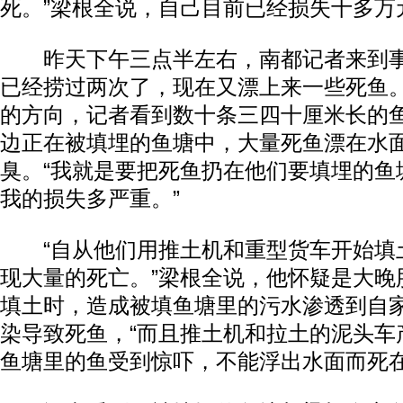
死。”梁根全说，自己目前已经损失十多万
昨天下午三点半左右，南都记者来到事
已经捞过两次了，现在又漂上来一些死鱼。
的方向，记者看到数十条三四十厘米长的
边正在被填埋的鱼塘中，大量死鱼漂在水
臭。“我就是要把死鱼扔在他们要填埋的鱼
我的损失多严重。”
动物系恋人啊 | 钟欣潼体验爱情哲学
南方
“自从他们用推土机和重型货车开始填
现大量的死亡。”梁根全说，他怀疑是大晚
填土时，造成被填鱼塘里的污水渗透到自
染导致死鱼，“而且推土机和拉土的泥头车
鱼塘里的鱼受到惊吓，不能浮出水面而死在