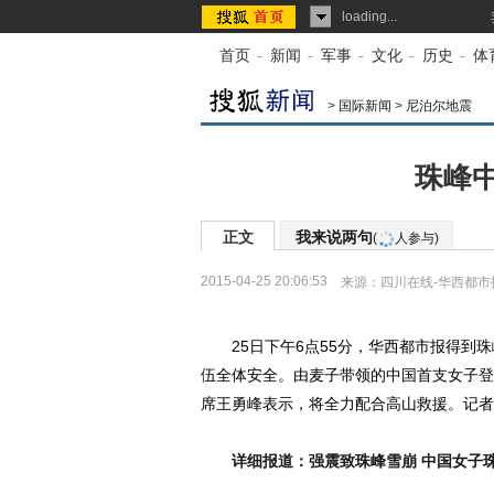
loading...
首页
-
新闻
-
军事
-
文化
-
历史
-
体
>
国际新闻
>
尼泊尔地震
珠峰中
正文
我来说两句
(
人参与)
2015-04-25 20:06:53
来源：
四川在线-华西都市
25日下午6点55分，华西都市报得到珠
伍全体安全。由麦子带领的中国首支女子登
席王勇峰表示，将全力配合高山救援。记者
详细报道：强震致珠峰雪崩 中国女子珠