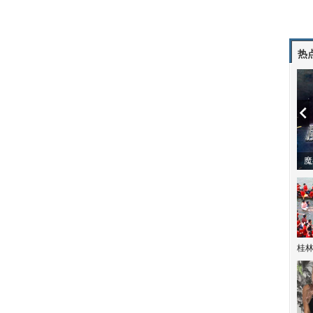
热
潼体验爱情哲学
南方有乔木 | “科创CP”渐入佳境
魔
桂林