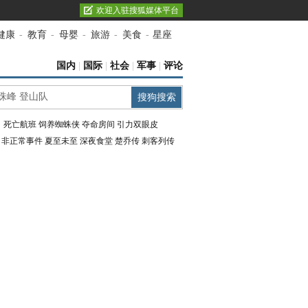
欢迎入驻搜狐媒体平台
健康
-
教育
-
母婴
-
旅游
-
美食
-
星座
国内
|
国际
|
社会
|
军事
|
评论
：
死亡航班
饲养蜘蛛侠
夺命房间
引力双眼皮
：
非正常事件
夏至未至
深夜食堂
楚乔传
刺客列传