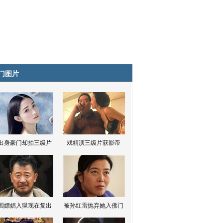
门图片
出身豪门却拍三级片
戏精演三级片获影帝
因嫖娼入狱现在复出
被孙红雷抛弃她入佛门