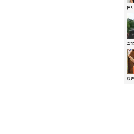
网
泼
破产