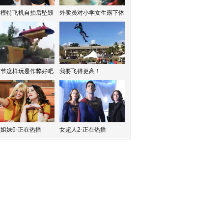
红模特飞机自拍后坠毁
外卖员对小学女生露下体
水节这样玩是作弊好吧
我要飞得更高！
姐妹6-正在热播
女超人2-正在热播