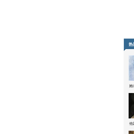
热
她
他