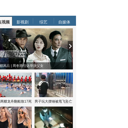
点视频
影视剧
综艺
自媒体
都风云 | 周冬雨任达华演父女
两艘龙舟翻船致17死
男子玩大摆锤被甩飞坠亡