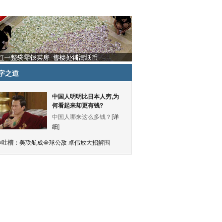
字之道
中国人明明比日本人穷,为
何看起来却更有钱?
中国人哪来这么多钱？[
详
细
]
神吐槽：
美联航成全球公敌 卓伟放大招解围