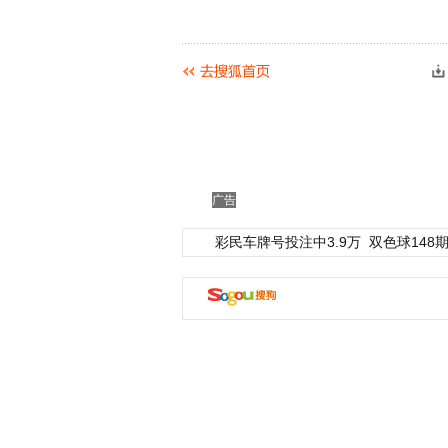
广告
彩民车牌号投注中3.9万
双色球148期