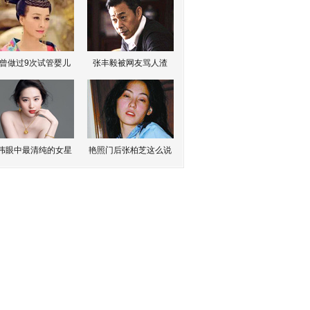
曾做过9次试管婴儿
张丰毅被网友骂人渣
伟眼中最清纯的女星
艳照门后张柏芝这么说