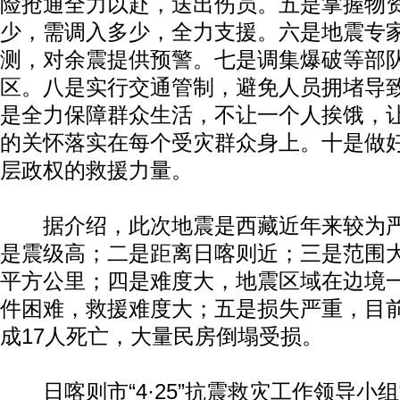
险抢通全力以赴，送出伤员。五是掌握物
少，需调入多少，全力支援。六是地震专
测，对余震提供预警。七是调集爆破等部
区。八是实行交通管制，避免人员拥堵导
是全力保障群众生活，不让一个人挨饿，
的关怀落实在每个受灾群众身上。十是做
层政权的救援力量。
据介绍，此次地震是西藏近年来较为严
是震级高；二是距离日喀则近；三是范围大
平方公里；四是难度大，地震区域在边境
件困难，救援难度大；五是损失严重，目
成17人死亡，大量民房倒塌受损。
日喀则市“4·25”抗震救灾工作领导小