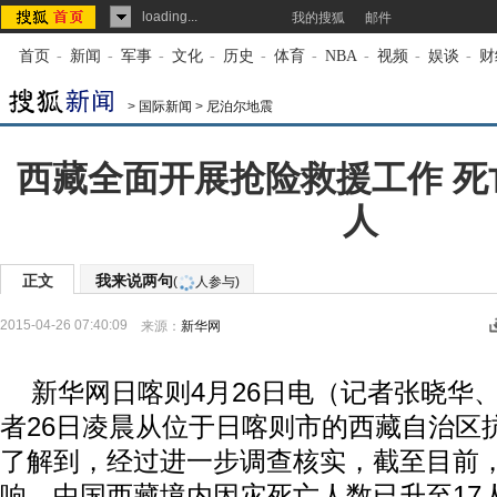
loading...
我的搜狐
邮件
首页
-
新闻
-
军事
-
文化
-
历史
-
体育
-
NBA
-
视频
-
娱谈
-
财
>
国际新闻
>
尼泊尔地震
西藏全面开展抢险救援工作 死
人
正文
我来说两句
(
人参与)
2015-04-26 07:40:09
来源：
新华网
新华网日喀则4月26日电（记者张晓华
者26日凌晨从位于日喀则市的西藏自治区
了解到，经过进一步调查核实，截至目前
响，中国西藏境内因灾死亡人数已升至17