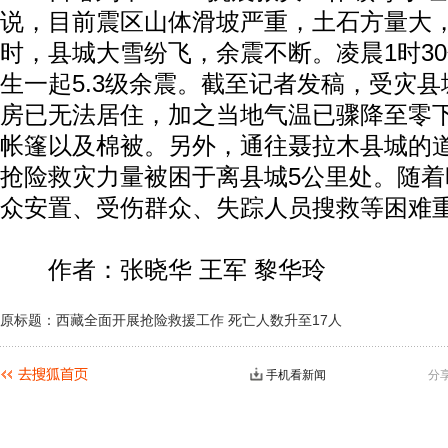
说，目前震区山体滑坡严重，土石方量大
时，县城大雪纷飞，余震不断。凌晨1时3
生一起5.3级余震。截至记者发稿，受灾
房已无法居住，加之当地气温已骤降至零
帐篷以及棉被。另外，通往聂拉木县城的
抢险救灾力量被困于离县城5公里处。随
众安置、受伤群众、失踪人员搜救等困难
作者：张晓华 王军 黎华玲
原标题：西藏全面开展抢险救援工作 死亡人数升至17人
手机看新闻
分