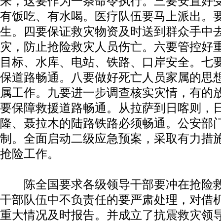
来，这要作为一条命令执行。三要安置好
有饭吃、有水喝。医疗队伍要马上派出。
生。四要保证救灾物资及时送到群众手中
灾，防止抢险救灾人员伤亡。六要管控好
目标、水库、电站、铁路、口岸安全。七
保道路畅通。八要做好死亡人员家属的思
属工作。九要进一步调查核实灾情，有的
要保障救援道路畅通。从拉萨到日喀则，
隆、聂拉木的陆路铁路必须畅通。公安部
制。全面启动二级应急预案，采取有力措
抢险工作。
陈全国要求各级领导干部要冲在抢险救
干部队伍中不负责任的要严肃处理，对借
重大情况及时报告。并成立了抗震救灾领