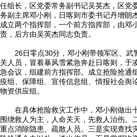
任组长，区党委常务副书记吴英杰，区党
务副主席邓小刚，日喀则市委书记丹增朗
成立两个指挥部，一个前方指挥部，由邓
责，后方由吴英杰同志负责。
26日零点30分，邓小刚带领军区、武
关人员，冒着暴风雪紧急奔赴日喀则，于凌
急会议，组建前方指挥部。成立抢险抢通
动物系恋人啊 | 钟欣潼体验爱情哲学
南方
疫组、保障组、宣传信息组、情报社会舆
物资供应组。
在具体抢险救灾工作中，邓小刚做出十
围绕救人为主，人命关天，先救人治伤。
重点消除隐患、疏散人员。三是实现查找