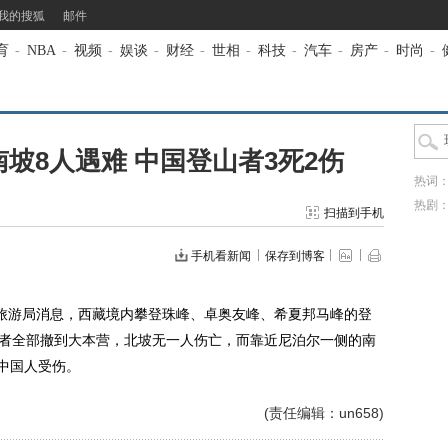
我的搜狐
邮件
育
-
NBA
-
视频
-
娱谈
-
财经
-
世相
-
科技
-
汽车
-
房产
-
时尚
-
坡8人遇难 中国登山者3死2伤
热词
热剧
扫描到手机
手机看新闻
保存到博客
游局消息，西藏境内攀登珠峰、卓奥友峰、希夏邦马峰的登
攀登者全部撤到大本营，北坡无一人伤亡，而靠近尼泊尔一侧的南
名中国人受伤。
(责任编辑：un658)