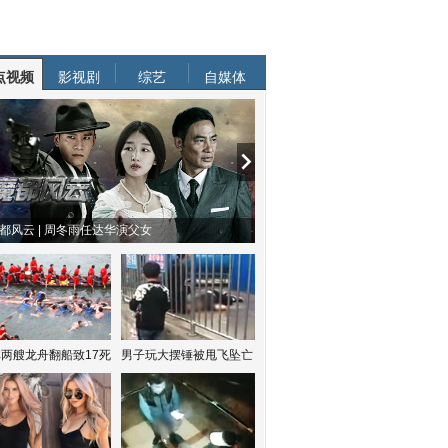
点视频
影视剧
综艺
自媒体
都风云 | 周冬雨任达华演父女
两艘龙舟翻船致17死
男子玩大摆锤被甩飞坠亡