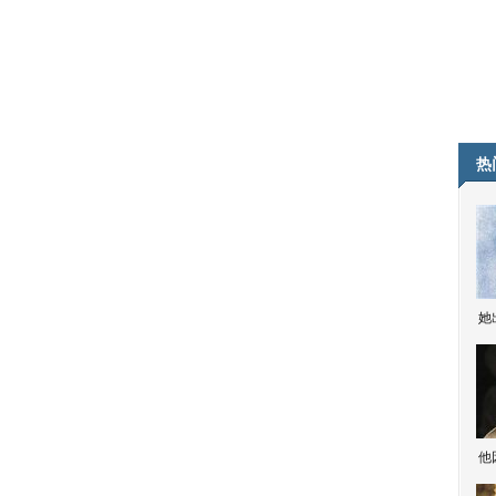
热
她
他