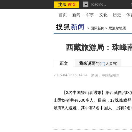
loading...
首页
-
新闻
-
军事
-
文化
-
历史
-
体
>
国际新闻
>
尼泊尔地震
西藏旅游局：珠峰南
正文
我来说两句
(
人参与)
2015-04-26 09:14:24
来源：
中国新闻网
【3名中国登山者遇难】据西藏自治区旅
山爱好者共有500多人。目前，17珠峰
坡有8人遇难，其中有3名中国人，另有2