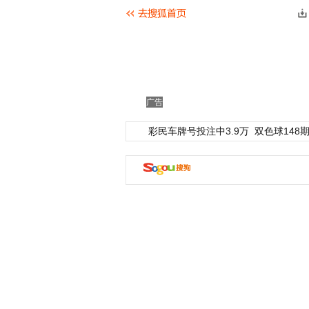
广告
彩民车牌号投注中3.9万
双色球148期