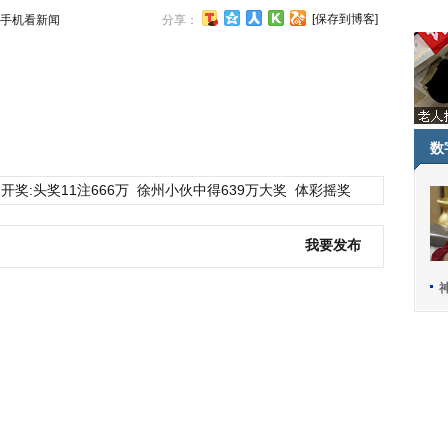
[保存到博客]
手机看新闻
分享：
数
开奖:头奖11注666万
徐州小伙中得639万大奖
体彩摇奖
我要发布