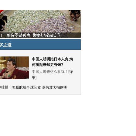
字之道
中国人明明比日本人穷,为
何看起来却更有钱?
中国人哪来这么多钱？[
详
细
]
神吐槽：
美联航成全球公敌 卓伟放大招解围