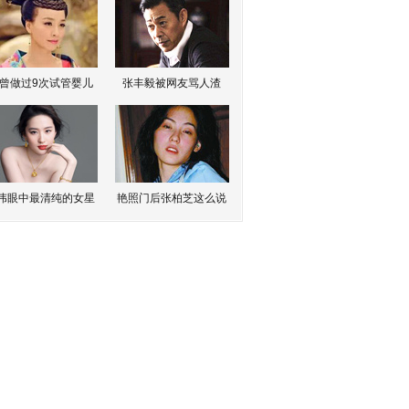
曾做过9次试管婴儿
张丰毅被网友骂人渣
伟眼中最清纯的女星
艳照门后张柏芝这么说