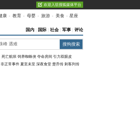
欢迎入驻搜狐媒体平台
健康
-
教育
-
母婴
-
旅游
-
美食
-
星座
国内
|
国际
|
社会
|
军事
|
评论
：
死亡航班
饲养蜘蛛侠
夺命房间
引力双眼皮
：
非正常事件
夏至未至
深夜食堂
楚乔传
刺客列传