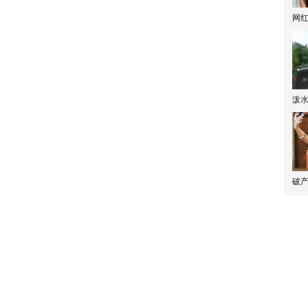
网
泼
破产