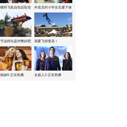
红模特飞机自拍后坠毁
外卖员对小学女生露下体
水节这样玩是作弊好吧
我要飞得更高！
姐妹6-正在热播
女超人2-正在热播