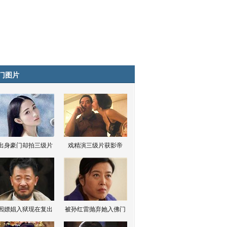
门图片
出身豪门却拍三级片
戏精演三级片获影帝
因嫖娼入狱现在复出
被孙红雷抛弃她入佛门