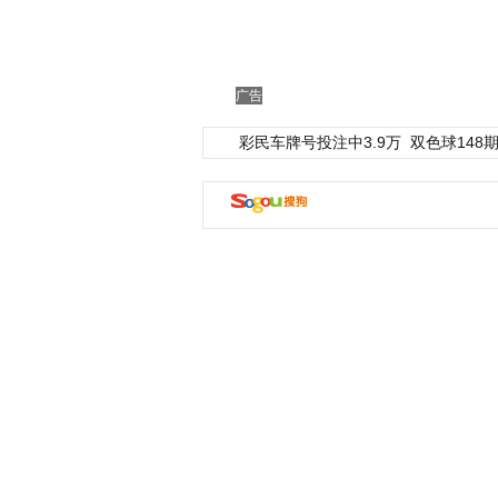
广告
彩民车牌号投注中3.9万
双色球148期