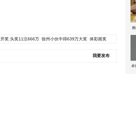
她
开奖:头奖11注666万
徐州小伙中得639万大奖
体彩摇奖
我要发布
卓