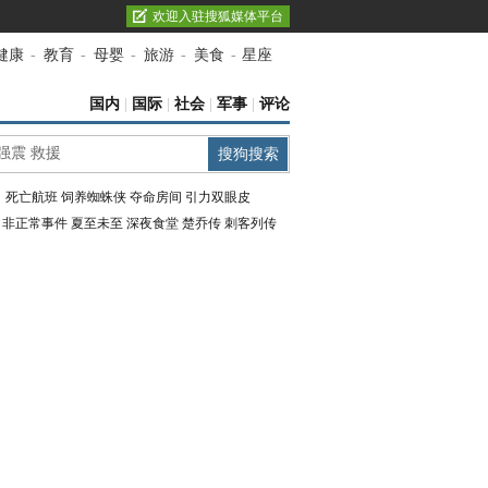
欢迎入驻搜狐媒体平台
健康
-
教育
-
母婴
-
旅游
-
美食
-
星座
国内
|
国际
|
社会
|
军事
|
评论
：
死亡航班
饲养蜘蛛侠
夺命房间
引力双眼皮
：
非正常事件
夏至未至
深夜食堂
楚乔传
刺客列传