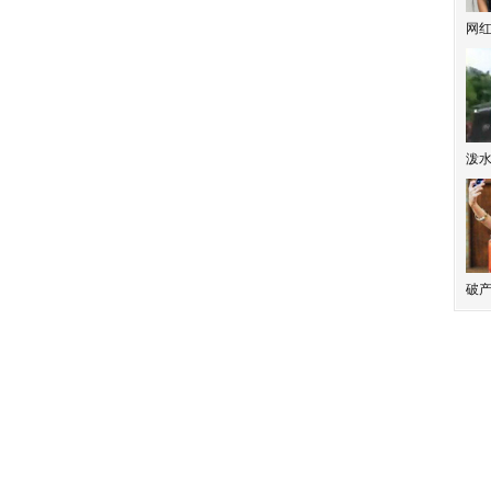
网
泼
破产