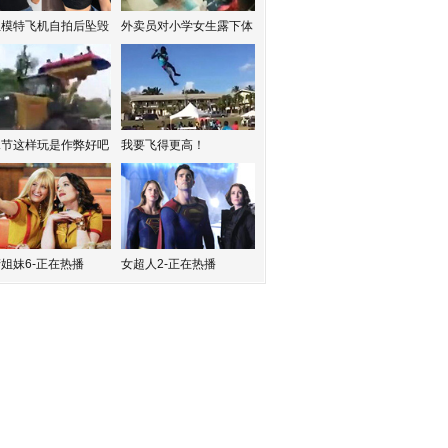
红模特飞机自拍后坠毁
外卖员对小学女生露下体
水节这样玩是作弊好吧
我要飞得更高！
姐妹6-正在热播
女超人2-正在热播