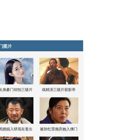
门图片
出身豪门却拍三级片
戏精演三级片获影帝
因嫖娼入狱现在复出
被孙红雷抛弃她入佛门