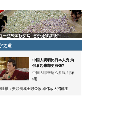
字之道
中国人明明比日本人穷,为
何看起来却更有钱?
中国人哪来这么多钱？[
详
细
]
神吐槽：
美联航成全球公敌 卓伟放大招解围