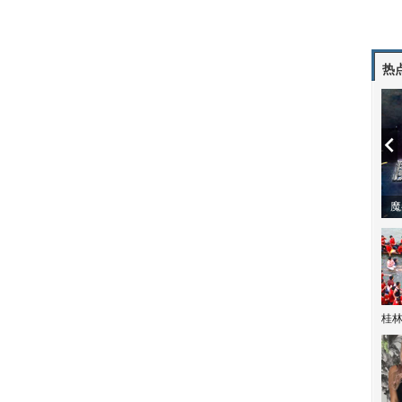
热
潼体验爱情哲学
南方有乔木 | “科创CP”渐入佳境
魔
桂林