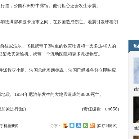
行道，公园和田野中露宿。他们担心还会发生余震。
加德满都和波卡拉市之间，在多国造成伤亡。地震引发珠穆朗
往尼泊尔，飞机携带了3吨重的救灾物资和一支多达40人的
热
3架救灾运输机，携带一个流动医院和更多救援物资。
并派救灾小组。法国总统奥朗德说，法国已经准备好立即响应
她
震。1934年尼泊尔发生的大地震造成约8500死亡。
加紧进行(图)
(责任编辑：un658)
[保存到博客]
手机看新闻
分享：
他