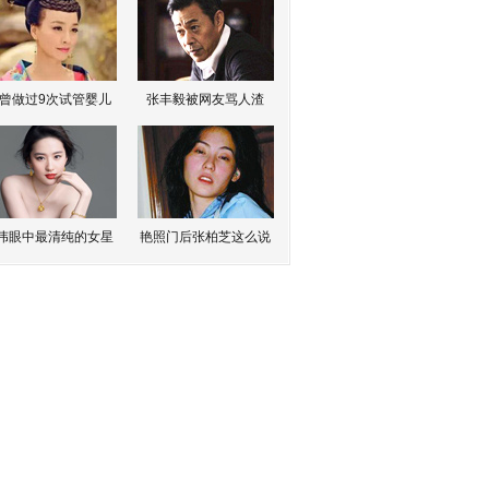
曾做过9次试管婴儿
张丰毅被网友骂人渣
伟眼中最清纯的女星
艳照门后张柏芝这么说