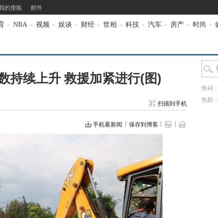
我的搜狐
邮件
育
-
NBA
-
视频
-
娱谈
-
财经
-
世相
-
科技
-
汽车
-
房产
-
时尚
-
持续上升 救援加紧进行(图)
热词
热剧
扫描到手机
手机看新闻
保存到博客