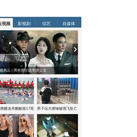
点视频
影视剧
综艺
自媒体
都风云 | 周冬雨任达华演父女
两艘龙舟翻船致17死
男子玩大摆锤被甩飞坠亡