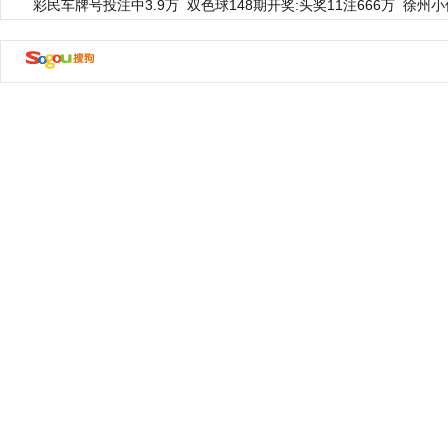
彩民车牌号投注中3.9万
双色球148期开奖:头奖11注666万
徐州小
动物系恋人啊 | 钟欣潼体验爱情哲学
南方