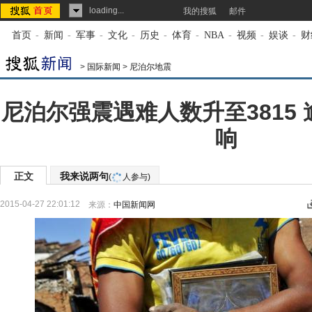
loading...
我的搜狐
邮件
首页
-
新闻
-
军事
-
文化
-
历史
-
体育
-
NBA
-
视频
-
娱谈
-
财
>
国际新闻
>
尼泊尔地震
尼泊尔强震遇难人数升至3815 
响
正文
我来说两句
(
人参与)
2015-04-27 22:01:12
来源：
中国新闻网