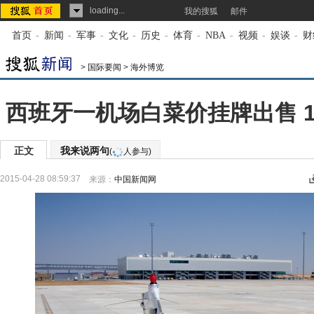
loading...
我的搜狐
邮件
首页
-
新闻
-
军事
-
文化
-
历史
-
体育
-
NBA
-
视频
-
娱谈
-
财
>
国际要闻
>
海外博览
西班牙一机场白菜价挂牌出售 
正文
我来说两句
(
人参与)
2015-04-28 08:59:37
来源：
中国新闻网