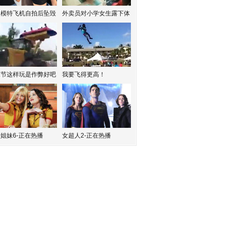
红模特飞机自拍后坠毁
外卖员对小学女生露下体
水节这样玩是作弊好吧
我要飞得更高！
姐妹6-正在热播
女超人2-正在热播