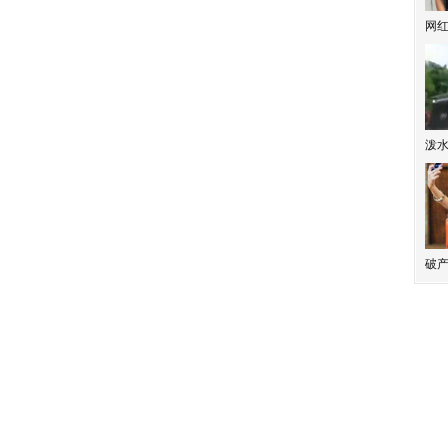
网
泼
破产