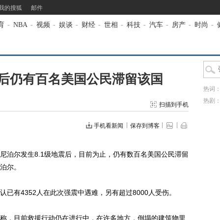
我的搜狐
邮件
育
-
NBA
-
视频
-
娱谈
-
财经
-
世相
-
科技
-
汽车
-
房产
-
时尚
-
后仍有百名美国公民滞留该国
热词
热剧
扫描到手机
手机看新闻
保存到博客
尼泊尔发生8.1级地震后，目前为止，仍有数百名美国公民滞留
泊尔。
有4352人在此次强震中遇难，另有超过8000人受伤。
，目前救援行动仍在进行中，在许多地方，倒塌的建筑物里