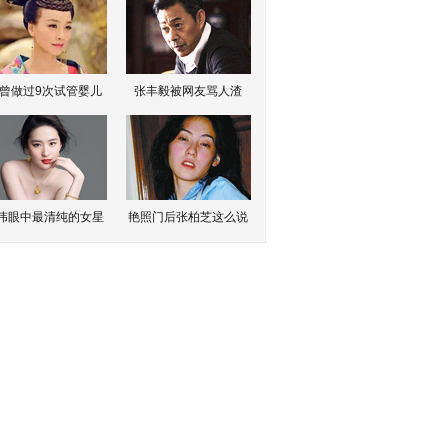
曾做过9次试管婴儿
张丰毅被网友骂人渣
伟眼中最清纯的女星
艳照门后张柏芝这么说