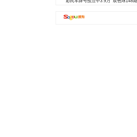
彩民车牌号投注中3.9万
双色球148期