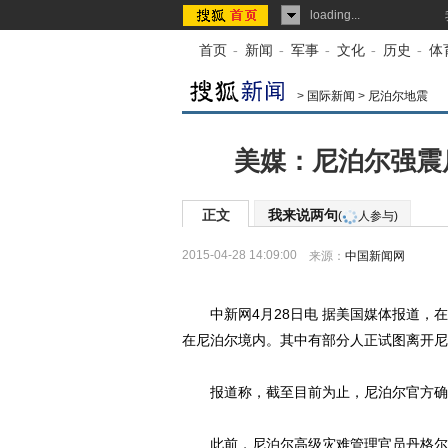
loading...
首页
-
新闻
-
军事
-
文化
-
历史
-
体
>
国际新闻
>
尼泊尔地震
美媒：尼泊尔强震
正文
我来说两句
(
人参与)
2015-04-28 14:09:00
来源：
中国新闻网
中新网4月28日电 据美国媒体报道，在
在尼泊尔境内。其中有部分人正试图离开尼
报道称，截至目前为止，尼泊尔官方确认已
此前，尼泊尔高级灾难管理官员丹格尔称