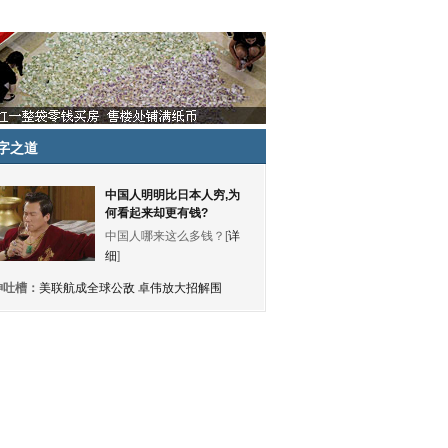
字之道
中国人明明比日本人穷,为
何看起来却更有钱?
中国人哪来这么多钱？[
详
细
]
神吐槽：
美联航成全球公敌 卓伟放大招解围