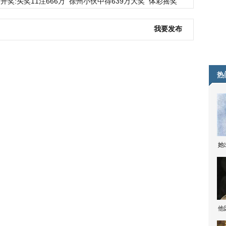
开奖:头奖11注666万
徐州小伙中得639万大奖
体彩摇奖
我要发布
热
她
他