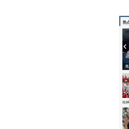
热
潼体验爱情哲学
南方有乔木 | “科创CP”渐入佳境
魔
桂林