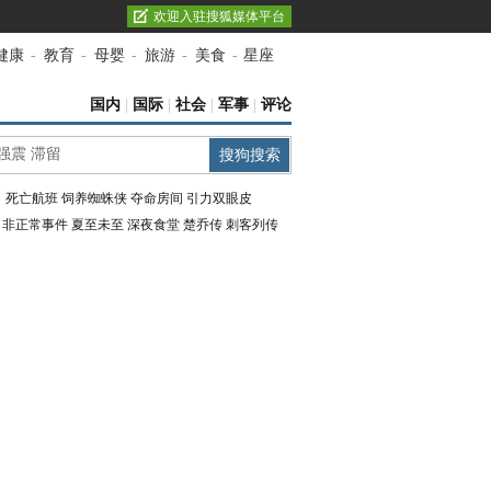
欢迎入驻搜狐媒体平台
健康
-
教育
-
母婴
-
旅游
-
美食
-
星座
国内
|
国际
|
社会
|
军事
|
评论
：
死亡航班
饲养蜘蛛侠
夺命房间
引力双眼皮
：
非正常事件
夏至未至
深夜食堂
楚乔传
刺客列传