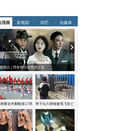
点视频
影视剧
综艺
自媒体
都风云 | 周冬雨任达华演父女
两艘龙舟翻船致17死
男子玩大摆锤被甩飞坠亡