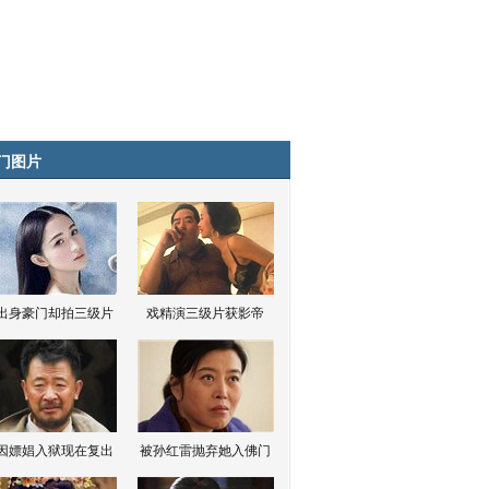
门图片
出身豪门却拍三级片
戏精演三级片获影帝
因嫖娼入狱现在复出
被孙红雷抛弃她入佛门