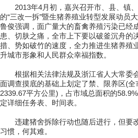
2013年4月初，嘉兴召开市、县、镇
的“三改一拆”暨生猪养殖业转型发展动员
鲁俊强调，面广量大的畜禽养殖污染已经
患、切肤之痛，全市上下要以破釜沉舟的
措、势如破竹的速度，全力推进生猪养殖
升城市形象和人民群众幸福指数。
动物系恋人啊 | 钟欣潼体验爱情哲学
南方
根据相关法律法规及浙江省人大常委会
面调查摸底的基础上划定了禁、限养区(全
2339.67平方公里)，占市域总面积的58.
定详细任务表、时间表。
违建猪舍拆除行动也随后进行，但要改
习惯，何其难。