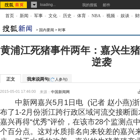
loading...
我的搜狐
邮件
首页
-
新闻
-
军事
-
文化
-
历史
-
体育
-
NBA
-
视频
-
娱谈
-
财
>
国内要闻
>
时事
黄浦江死猪事件两年：嘉兴生猪
逆袭
正文
我来说两句
(
人参与)
2015-05-01 17:46:00
来源：
中国新闻网
中新网嘉兴5月1日电 (记者 赵小燕)
布了1-2月份浙江跨行政区域河流交接断
嘉兴再得“优秀”评价，在该市28个监测点
个百分点。这对水质排名向来较差的嘉兴