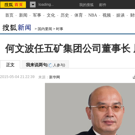
loading...
我的搜狐
邮件
首页
-
新闻
-
军事
-
文化
-
历史
-
体育
-
NBA
-
视频
-
娱谈
-
财
>
国内要闻
>
时事
何文波任五矿集团公司董事长
正文
我来说两句
(
人参与)
2015-05-04 21:22:39
来源：
新华网