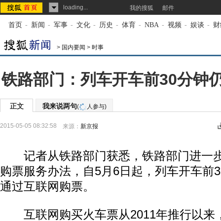
loading...
我的搜狐
邮件
首页
-
新闻
-
军事
-
文化
-
历史
-
体育
-
NBA
-
视频
-
娱谈
-
财
>
国内要闻
>
时事
铁路部门：列车开车前30分钟
正文
我来说两句
(
人参与)
2015-05-05 08:32:58
来源：
新京报
记者从铁路部门获悉，铁路部门进一步
购票服务办法，自5月6日起，列车开车前
通过互联网购票。
互联网购买火车票从2011年推行以来