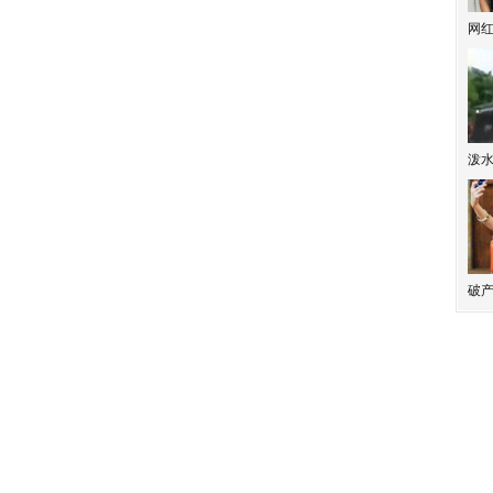
网
泼
破产