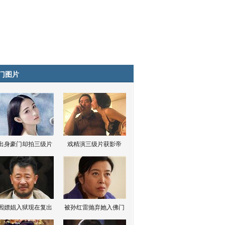
门图片
出身豪门却拍三级片
戏精演三级片获影帝
因嫖娼入狱现在复出
被孙红雷抛弃她入佛门