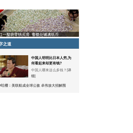
字之道
中国人明明比日本人穷,为
何看起来却更有钱?
中国人哪来这么多钱？[
详
细
]
神吐槽：
美联航成全球公敌 卓伟放大招解围