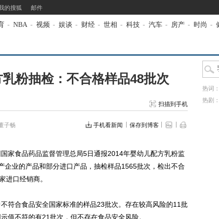
我的搜狐
邮件
育
-
NBA
-
视频
-
娱谈
-
财经
-
世相
-
科技
-
汽车
-
房产
-
时尚
-
乳粉抽检：不合格样品48批次
热词
热剧
扫描到手机
董子畅
手机看新闻
保存到博客
国家食品药品监督管理总局5日通报2014年婴幼儿配方乳粉监
产企业的产品和部分进口产品，抽检样品1565批次，检出不合
4家进口经销商。
符合食品安全国家标准的样品23批次。存在较高风险的11批
明示值不符的有21批次，但不存在食品安全风险。