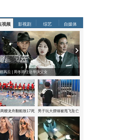
点视频
影视剧
综艺
自媒体
都风云 | 周冬雨任达华演父女
两艘龙舟翻船致17死
男子玩大摆锤被甩飞坠亡