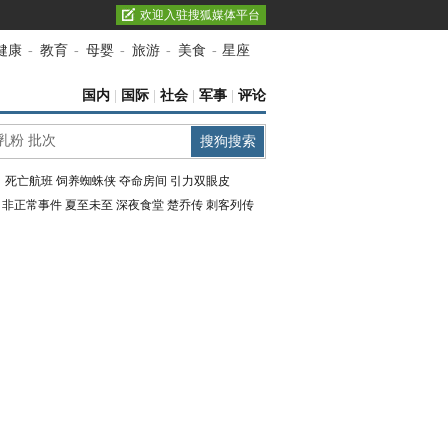
欢迎入驻搜狐媒体平台
健康
-
教育
-
母婴
-
旅游
-
美食
-
星座
国内
|
国际
|
社会
|
军事
|
评论
：
死亡航班
饲养蜘蛛侠
夺命房间
引力双眼皮
：
非正常事件
夏至未至
深夜食堂
楚乔传
刺客列传