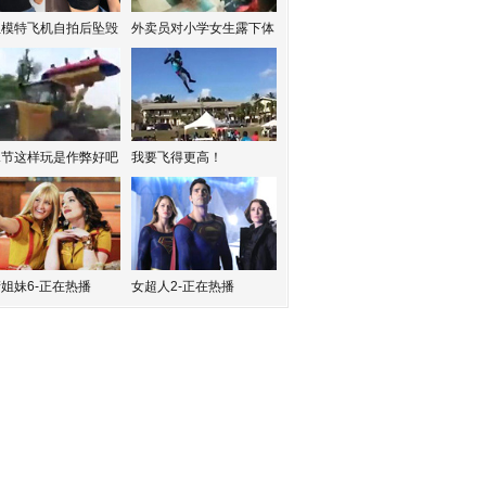
红模特飞机自拍后坠毁
外卖员对小学女生露下体
水节这样玩是作弊好吧
我要飞得更高！
姐妹6-正在热播
女超人2-正在热播