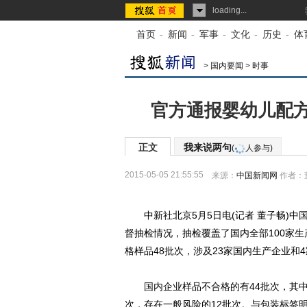
loading...
首页
-
新闻
-
军事
-
文化
-
历史
-
体
>
国内要闻
>
时事
官方通报婴幼儿配方
正文
我来说两句
(
人参与)
2015-05-05 21:55:55
来源：
中国新闻网
作者：
中新社北京5月5日电(记者 董子畅)中国
督抽检情况，抽检覆盖了国内全部100家生
格样品48批次，涉及23家国内生产企业和
国内企业样品不合格的有44批次，其中不
次，存在一般风险的12批次。与包装标签