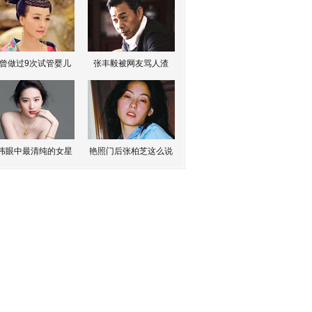
曾做过9次试管婴儿
张丰毅被网友骂人渣
伟眼中最清纯的女星
艳照门后张柏芝这么说