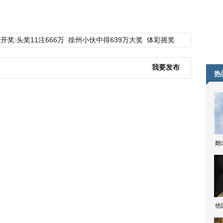
开奖:头奖11注666万
徐州小伙中得639万大奖
体彩摇奖
我要发布
热
她
他