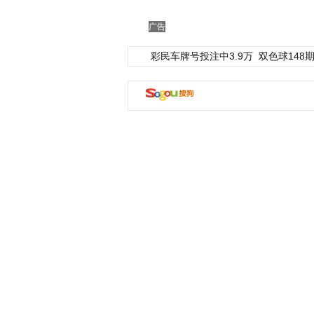
广告
彩民车牌号投注中3.9万
双色球148期