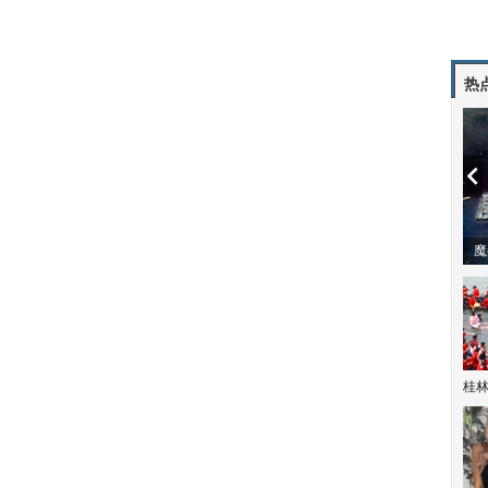
热
潼体验爱情哲学
南方有乔木 | “科创CP”渐入佳境
魔
桂林