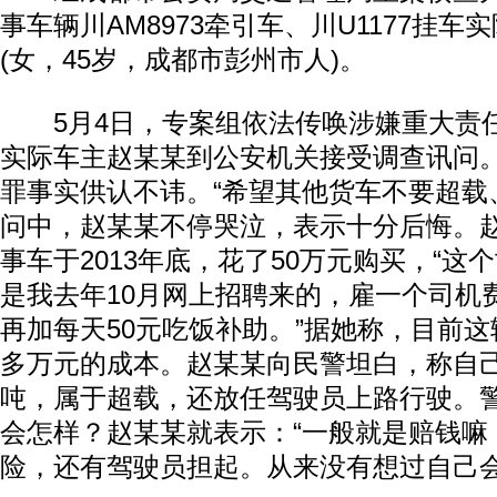
事车辆川AM8973牵引车、川U1177挂
(女，45岁，成都市彭州市人)。
5月4日，专案组依法传唤涉嫌重大责
实际车主赵某某到公安机关接受调查讯问
罪事实供认不讳。“希望其他货车不要超载
问中，赵某某不停哭泣，表示十分后悔。
事车于2013年底，花了50万元购买，“这
是我去年10月网上招聘来的，雇一个司机费
再加每天50元吃饭补助。”据她称，目前这
多万元的成本。赵某某向民警坦白，称自己
吨，属于超载，还放任驾驶员上路行驶。
会怎样？赵某某就表示：“一般就是赔钱嘛
险，还有驾驶员担起。从来没有想过自己会