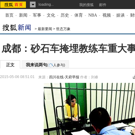
loading...
我的搜狐
邮件
首页
-
新闻
-
军事
-
文化
-
历史
-
体育
-
NBA
-
视频
-
娱谈
-
财
>
最新要闻
>
世态万象
成都：砂石车掩埋教练车重大
正文
我来说两句
(
人参与)
2015-05-06 08:51:01
来源：
四川在线-天府早报
作者：刘睿