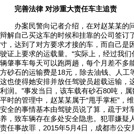
完善法律 对涉重大责任车主追责
办案民警向记者介绍，在对赵某某的问
辩解自己买这车的时候和挂靠的公司签订
寸，达到了对方要求才接的车，而自己是因
驶证上要求的运载量。“实际上，经过我们
辆肇事车每天可以跑两趟，每个月差不多能
动物系恋人啊 | 钟欣潼体验爱情哲学
南方
方砂石的运输费是18元，除去油钱、人工
这也使得她安排并放任驾驶员超载运输，
利润。”事发当日，该车载有砂石80吨，
平时的管理中，赵某某属于“甩手掌柜”，
安全的事情基本由驾驶员说了算，疏于对
养，致车辆存在多处安全隐患。犯罪嫌疑
责任事故罪，2015年5月4日，成都市公