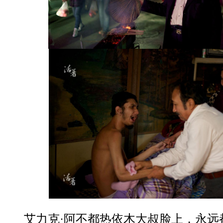
艾力克·阿不都热依木大叔脸上，永远