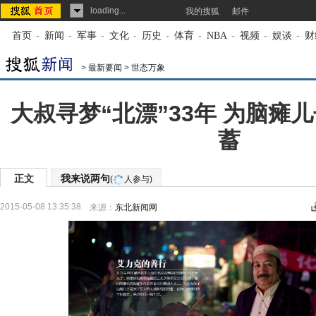
loading...
我的搜狐
邮件
首页
-
新闻
-
军事
-
文化
-
历史
-
体育
-
NBA
-
视频
-
娱谈
-
财
>
最新要闻
>
世态万象
大叔寻梦“北漂”33年 为脑瘫
蓄
正文
我来说两句
(
人参与)
2015-05-08 13:35:38
来源：
东北新闻网