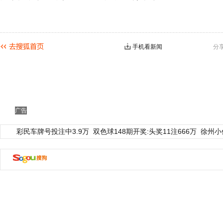
手机看新闻
分
广告
彩民车牌号投注中3.9万
双色球148期开奖:头奖11注666万
徐州小