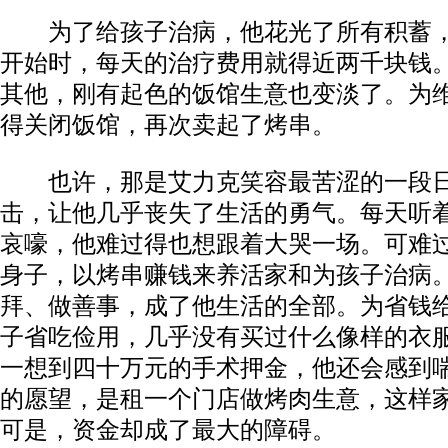
为了给孩子治病，他花光了所有积蓄，
开始时，每天的治疗费用就得近两千块钱
其他，刚有起色的饭馆生意也变淡了。为
得关闭饭馆，再次卖起了烤串。
也许，那是艾力克笑容最苦涩的一段日
击，让他几乎丧失了生活的勇气。每天听
动物系恋人啊 | 钟欣潼体验爱情哲学
南方
哀嚎，他难过得也想跟着大哭一场。可难
身子，以烤串赚钱来养活家和为孩子治病
拜、做善事，成了他生活的全部。为省钱
子省吃俭用，几乎没有买过什么像样的衣
一想到四十万元的手术押金，他还会感到
的愿望，是租一个门店做烤肉生意，这样
可是，资金却成了最大的障碍。