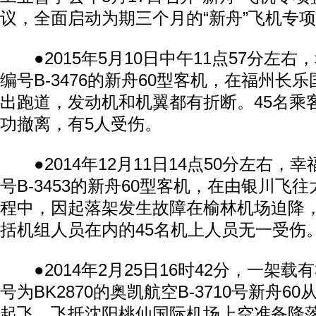
议，全面启动为期三个月的“新舟”飞机专
●2015年5月10日中午11点57分左右
编号B-3476的新舟60型客机，在福州长
出跑道，发动机和机翼都有折断。45名乘
功撤离，有5人受伤。
●2014年12月11日14点50分左右，
号B-3453的新舟60型客机，在由银川飞
程中，因起落架发生故障在榆林机场迫降
括机组人员在内的45名机上人员无一受伤
●2014年2月25日16时42分，一架载
号为BK2870的奥凯航空B-3710号新舟6
起飞。飞抵沈阳桃仙国际机场上空准备降