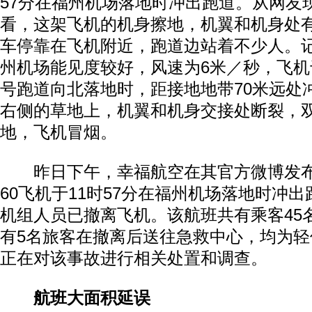
57分在福州机场落地时冲出跑道。从网友
看，这架飞机的机身擦地，机翼和机身处
车停靠在飞机附近，跑道边站着不少人。
州机场能见度较好，风速为6米／秒，飞机于
号跑道向北落地时，距接地地带70米远处
右侧的草地上，机翼和机身交接处断裂，
地，飞机冒烟。
昨日下午，幸福航空在其官方微博发布
60飞机于11时57分在福州机场落地时冲
机组人员已撤离飞机。该航班共有乘客45
有5名旅客在撤离后送往急救中心，均为
正在对该事故进行相关处置和调查。
航班大面积延误