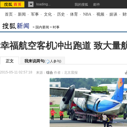
loading...
我的搜狐
邮件
首页
-
新闻
-
军事
-
文化
-
历史
-
体育
-
NBA
-
视频
-
娱谈
-
财
>
国内要闻
>
时事
幸福航空客机冲出跑道 致大量
正文
我来说两句
(
人参与)
2015-05-11 02:57:18
来源：
综合
作者：北京晨报