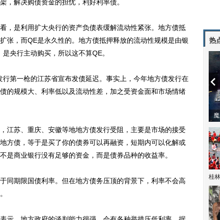
架，解决购债资金的担忧，利好利率债。
，是利用扩大央行的资产负债表缓解流动性紧张。地方债抵
扩张，而QE是永久性的。地方债抵押释放的流动性规模是由银
热
，是央行主动购买，所以这不算QE。
债发行第一枪的江苏省宣布发债延迟。事实上，今年地方债发行在
债的规模大、利率低以及流动性差，加之受资金面和市场情绪
潼体验爱情哲学
南方有乔木 | “科创CP”渐入佳境
魔
江苏、重庆、安徽等地地方债发行受阻，主要是市场的接受
地方债，等于是买了你的债券可以再融资，短期内可以化解或
不是商业银行没有足够的资金，而是债券品种的收益率。
桂林
同期限国债利率。但在地方债务压顶的背景下，利率不会高
。
示，地方政府的谈判能力很强，会有各种举措压低利率。据