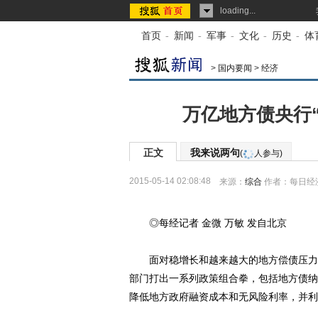
loading...
首页
-
新闻
-
军事
-
文化
-
历史
-
体
>
国内要闻
>
经济
万亿地方债央行“
正文
我来说两句
(
人参与)
2015-05-14 02:08:48
来源：
综合
作者：每日经
◎每经记者 金微 万敏 发自北京
面对稳增长和越来越大的地方偿债压力，
部门打出一系列政策组合拳，包括地方债纳
降低地方政府融资成本和无风险利率，并利