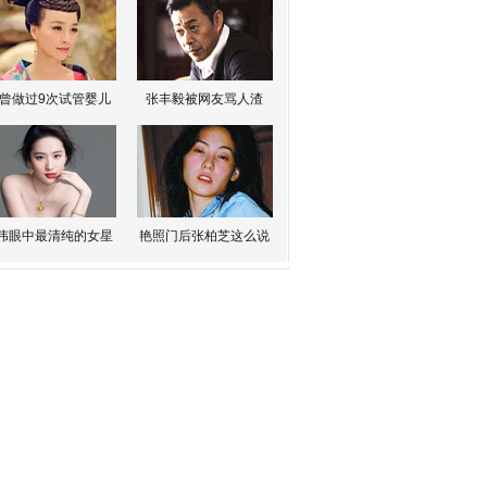
曾做过9次试管婴儿
张丰毅被网友骂人渣
伟眼中最清纯的女星
艳照门后张柏芝这么说