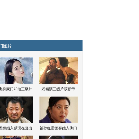
门图片
出身豪门却拍三级片
戏精演三级片获影帝
因嫖娼入狱现在复出
被孙红雷抛弃她入佛门