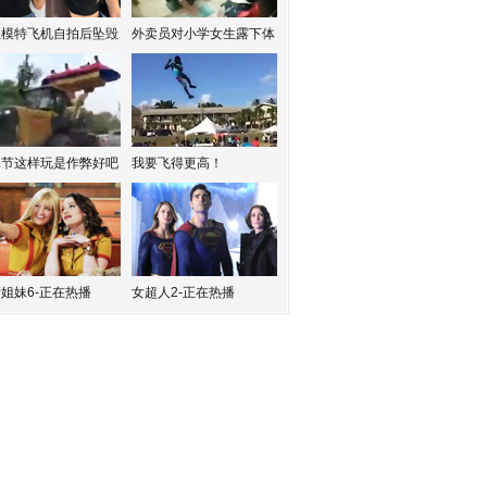
红模特飞机自拍后坠毁
外卖员对小学女生露下体
水节这样玩是作弊好吧
我要飞得更高！
姐妹6-正在热播
女超人2-正在热播