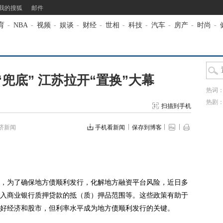
我的搜狐
邮件
育
-
NBA
-
视频
-
娱谈
-
财经
-
世相
-
科技
-
汽车
-
房产
-
时尚
-
兜底” 江苏拉开“置换”大幕
热词
热剧
扫描到手机
济新闻
手机看新闻
保存到博客
为了确保地方债顺利发行，化解地方融资平台风险，近日多
入商业银行质押贷款的抵（质）押品范围等。这些政策有助于
好经济和股市，但利率水平成为地方债顺利发行的关键。