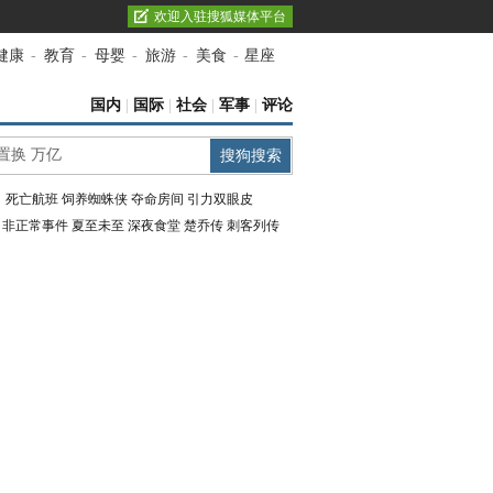
欢迎入驻搜狐媒体平台
健康
-
教育
-
母婴
-
旅游
-
美食
-
星座
国内
|
国际
|
社会
|
军事
|
评论
：
死亡航班
饲养蜘蛛侠
夺命房间
引力双眼皮
：
非正常事件
夏至未至
深夜食堂
楚乔传
刺客列传