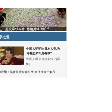
字之道
中国人明明比日本人穷,为
何看起来却更有钱?
中国人哪来这么多钱？[
详
细
]
神吐槽：
美联航成全球公敌 卓伟放大招解围