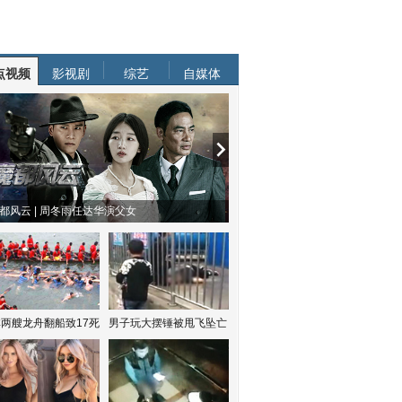
点视频
影视剧
综艺
自媒体
都风云 | 周冬雨任达华演父女
两艘龙舟翻船致17死
男子玩大摆锤被甩飞坠亡