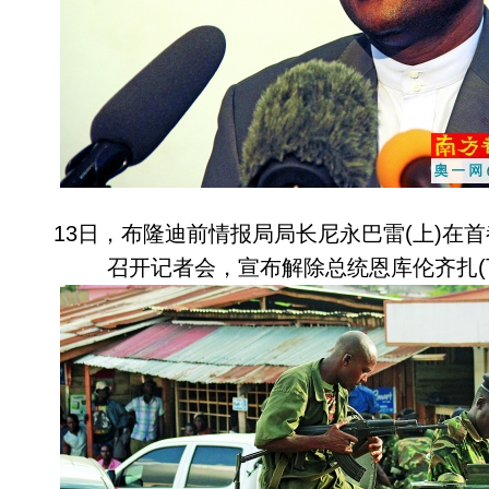
13日，布隆迪前情报局局长尼永巴雷(上)在
召开记者会，宣布解除总统恩库伦齐扎(