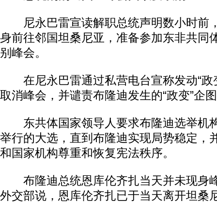
尼永巴雷宣读解职总统声明数小时前，
身前往邻国坦桑尼亚，准备参加东非共同
别峰会。
在尼永巴雷通过私营电台宣称发动“政变
取消峰会，并谴责布隆迪发生的“政变”企
东共体国家领导人要求布隆迪选举机构推
举行的大选，直到布隆迪实现局势稳定，
和国家机构尊重和恢复宪法秩序。
布隆迪总统恩库伦齐扎当天并未现身峰
外交部说，恩库伦齐扎已于当天离开坦桑