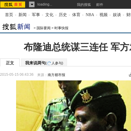
loading...
我的搜狐
邮件
首页
-
新闻
-
军事
-
文化
-
历史
-
体育
-
NBA
-
视频
-
娱谈
-
财
>
国际要闻
>
时事快报
布隆迪总统谋三连任 军方
正文
我来说两句
(
人参与)
2015-05-15 06:43:36
来源：
南方都市报