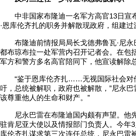
中非国家布隆迪一名军方高官13日宣
·恩库伦齐扎的职务并解散现政府，组建过
布隆迪前情报局局长戈德弗鲁瓦·尼永
都布琼布拉一处军营内召开记者会。在包
军方和警方多名高官陪同下，他宣读解除
动物
“鉴于恩库伦齐扎……无视国际社会对
吁，总统被解职，政府也被解散，”尼永巴
该尊重他人的生命和财产。”
尼永巴雷在布隆迪国内颇有声望。他先
驻肯尼亚大使以及情报部门负责人。今年3
库伦齐扎谋求第三次连任总统，尼永巴雷