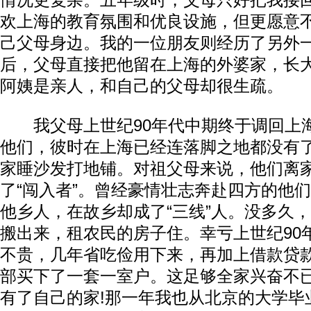
情况更复杂。五年级时，父母只好把我接
欢上海的教育氛围和优良设施，但更愿意
己父母身边。我的一位朋友则经历了另外
后，父母直接把他留在上海的外婆家，长
阿姨是亲人，和自己的父母却很生疏。
我父母上世纪90年代中期终于调回上
他们，彼时在上海已经连落脚之地都没有
家睡沙发打地铺。对祖父母来说，他们离
了“闯入者”。曾经豪情壮志奔赴四方的他们
他乡人，在故乡却成了“三线”人。没多久
搬出来，租农民的房子住。幸亏上世纪90
不贵，几年省吃俭用下来，再加上借款贷
部买下了一套一室户。这足够全家兴奋不
有了自己的家!那一年我也从北京的大学毕