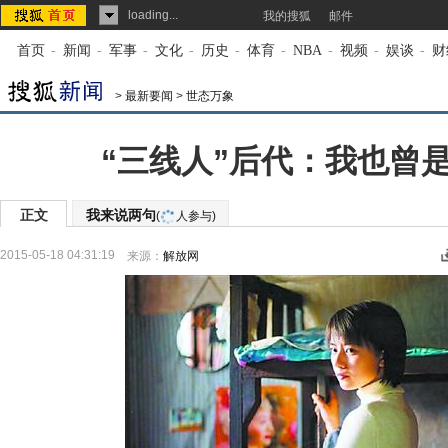
loading...
我的搜狐
邮件
首页
-
新闻
-
军事
-
文化
-
历史
-
体育
-
NBA
-
视频
-
娱谈
-
财
>
最新要闻
>
世态万象
“三线人”后代：我也曾
正文
我来说两句
(
人参与)
2015-05-18 04:31:19
来源：
解放网