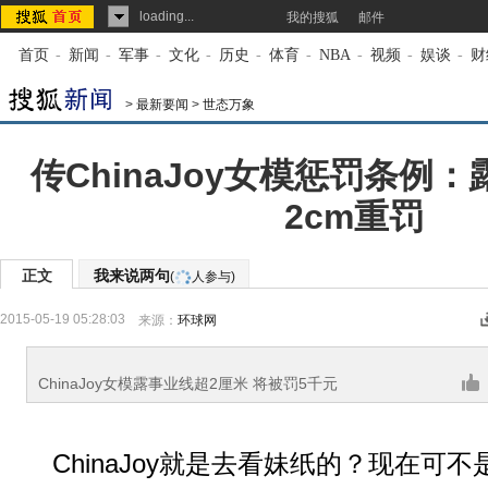
loading...
我的搜狐
邮件
首页
-
新闻
-
军事
-
文化
-
历史
-
体育
-
NBA
-
视频
-
娱谈
-
财
>
最新要闻
>
世态万象
传ChinaJoy女模惩罚条例
2cm重罚
正文
我来说两句
(
人参与)
2015-05-19 05:28:03
来源：
环球网
ChinaJoy女模露事业线超2厘米 将被罚5千元
ChinaJoy就是去看妹纸的？现在可不