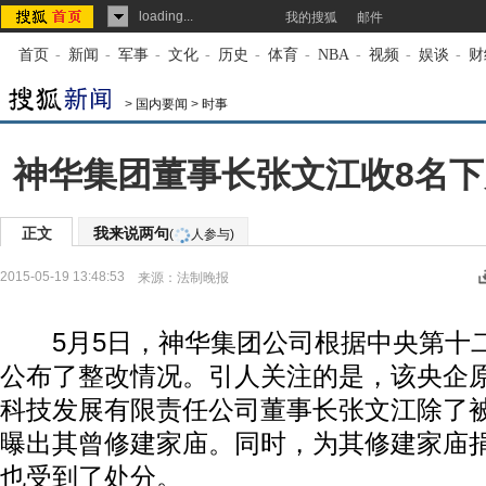
loading...
我的搜狐
邮件
首页
-
新闻
-
军事
-
文化
-
历史
-
体育
-
NBA
-
视频
-
娱谈
-
财
>
国内要闻
>
时事
神华集团董事长张文江收8名
正文
我来说两句
(
人参与)
2015-05-19 13:48:53
来源：
法制晚报
5月5日，神华集团公司根据中央第十
公布了整改情况。引人关注的是，该央企
科技发展有限责任公司董事长张文江除了
曝出其曾修建家庙。同时，为其修建家庙
也受到了处分。