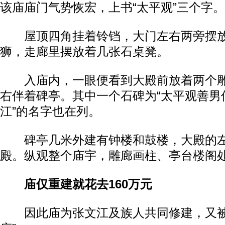
该庙庙门气势恢宏，上书“太平观”三个字。
屋顶四角挂着铃铛，大门左右两旁摆放
狮，走廊里摆放着几张石桌凳。
入庙内，一眼便看到大殿前放着两个雕
右伴着碑亭。其中一个石碑为“太平观善男信
江”的名字也在列。
碑亭几米外建有钟楼和鼓楼，大殿的左
殿。纵观整个庙宇，雕廊画柱、亭台楼阁
庙仅重建就花去160万元
因此庙为张文江及族人共同修建，又被