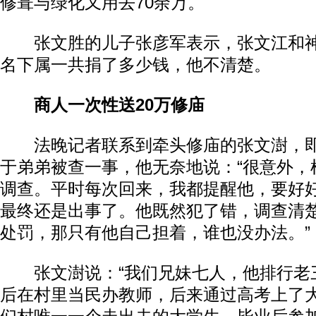
修葺与绿化又用去70余万。
张文胜的儿子张彦军表示，张文江和神
名下属一共捐了多少钱，他不清楚。
商人一次性送20万修庙
法晚记者联系到牵头修庙的张文澍，即
于弟弟被查一事，他无奈地说：“很意外，
动物系恋人啊 | 钟欣潼体验爱情哲学
南方
调查。平时每次回来，我都提醒他，要好
最终还是出事了。他既然犯了错，调查清
处罚，那只有他自己担着，谁也没办法。”
张文澍说：“我们兄妹七人，他排行老
后在村里当民办教师，后来通过高考上了