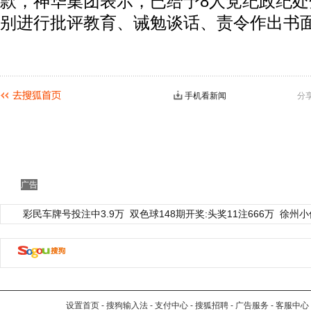
款，神华集团表示，已给予8人党纪政纪
别进行批评教育、诫勉谈话、责令作出书
手机看新闻
分
广告
彩民车牌号投注中3.9万
双色球148期开奖:头奖11注666万
徐州小
设置首页
-
搜狗输入法
-
支付中心
-
搜狐招聘
-
广告服务
-
客服中心