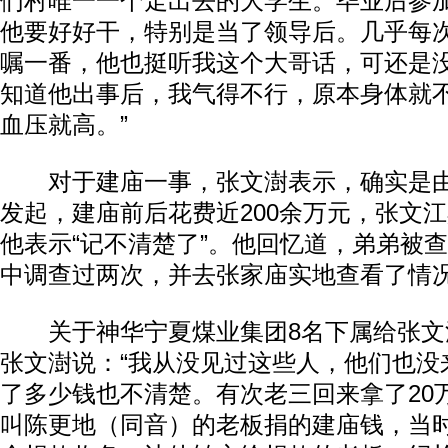
们村唯一一个走出去的大学生。毕业后参
他要好好干，特别是当了领导后。几乎每
嘱一番，他也挺听我这个大哥话，可还是
知道他出事后，我气得不行，原本身体就
血压就高。”
对于建庙一事，张文澍表示，确实是由
发起，建庙前后花费近200余万元，张文
他表示“记不清楚了”。他回忆道，弟弟被
中调查过两次，并去张家庙实地查看了情
关于神华宁夏煤业集团8名下属给张文
张文澍说：“我从没见过这些人，他们也没
了多少钱也不清楚。有次老三回来拿了20
叫陈更地（同音）的老板捐的建庙钱，当