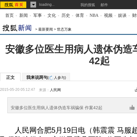
loading...
我的搜狐
邮件
首页
-
新闻
-
军事
-
文化
-
历史
-
体育
-
NBA
-
视频
-
娱谈
-
财
>
最新要闻
>
世态万象
安徽多位医生用病人遗体伪造
42起
正文
我来说两句
(
人参与)
2015-05-20 05:12:47
来源：
人民网
安徽多位医生用病人遗体伪造车祸骗保 作案42起
人民网合肥5月19日电（韩震震 马服超