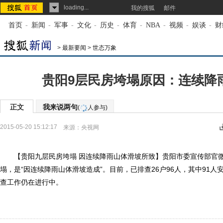
loading...
我的搜狐
邮件
首页
-
新闻
-
军事
-
文化
-
历史
-
体育
-
NBA
-
视频
-
娱谈
-
财
>
最新要闻
>
世态万象
贵阳9层民房垮塌原因：连续降
正文
我来说两句
(
人参与)
2015-05-20 15:12:17
来源：
央视网
【贵阳九层民房垮塌 因连续降雨山体滑坡所致】贵阳市委宣传部官微
塌，是“因连续降雨山体滑坡造成”。目前，已排查26户96人，其中91人
查工作仍在进行中。