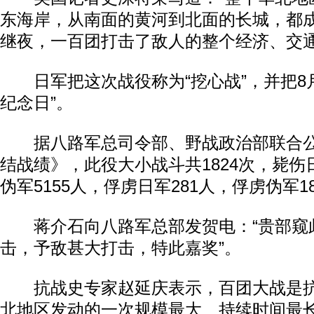
东海岸，从南面的黄河到北面的长城，都
继夜，一百团打击了敌人的整个经济、交通
日军把这次战役称为“挖心战”，并把8月
纪念日”。
据八路军总司令部、野战政治部联合公
结战绩》，此役大小战斗共1824次，毙伤日
伪军5155人，俘虏日军281人，俘虏伪军18
蒋介石向八路军总部发贺电：“贵部窥
击，予敌甚大打击，特此嘉奖”。
抗战史专家赵延庆表示，百团大战是抗
北地区发动的一次规模最大、持续时间最