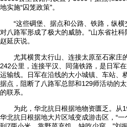
地实施“囚笼政策”。
“这些碉堡、据点和公路、铁路，纵横
对八路军形成了极大的威胁。”山东省社科
赵延庆说。
尤其横贯太行山、连接太原至石家庄的
242公里，连接平汉、同蒲铁路，是日军
运输线。日军在沿线的大小城镇、车站、
据点，阻断了八路军总部和129师活动的
的联系。
为此，华北抗日根据地物资匮乏。从194
华北抗日根据地大片区域变成游击区，“一
到7两小米，靠野菜充饥，缺吃少穿。”刘