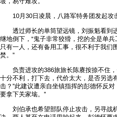
坡，易守难攻。
10月30日凌晨，八路军特务团发起攻
透过师长的单筒望远镜，刘振魁看到进
继地倒下，“鬼子非常狡猾，挖的全是单兵
只有一人，还有备用工事，很不利于我们
焚。”
负责进攻的386旅旅长陈赓按捺不住，
十分不利，打下去，代价太大，是否另选
击？”此建议遭亲自坐镇指挥的彭德怀反对
要拿下关家垴。”
刘伯承也希望部队停止攻击，另寻战机