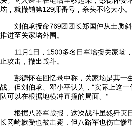
决。两人甚至在电话里吵起来，彭德怀要求
垴，就撤销第129师番号，杀头不论大小。
刘伯承授命769团团长郑国仲从土质斜
推进至关家垴外围。
11月1日，1500多名日军增援关家垴
止攻击，撤出战斗。
彭德怀在回忆录中称，关家垴是其一生
战。但刘伯承、邓小平认为，“实际上这一
队可以在根据地横冲直撞的局面。”
根据八路军战报，这次战斗虽然歼灭日军
长冈崎歉受也被击毙，但八路军也伤亡惨