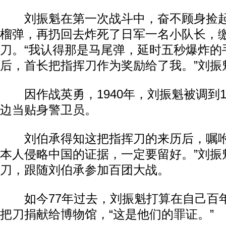
刘振魁在第一次战斗中，奋不顾身捡起
榴弹，再扔回去炸死了日军一名小队长，
刀。“我认得那是马尾弹，延时五秒爆炸的
后，首长把指挥刀作为奖励给了我。”刘振
因作战英勇，1940年，刘振魁被调到1
边当贴身警卫员。
刘伯承得知这把指挥刀的来历后，嘱咐
本人侵略中国的证据，一定要留好。”刘振
刀，跟随刘伯承参加百团大战。
如今77年过去，刘振魁打算在自己百
把刀捐献给博物馆，“这是他们的罪证。”