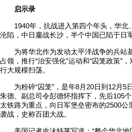
启示录
1940年，抗战进入第四个年头，华北
沦陷，中日鏖战长沙，半个中国已陷于日
为将华北作为发动太平洋战争的兵站基
占领，推行“治安强化”运动和“囚笼政策”
行大规模扫荡。
为粉碎“囚笼”，是年8月20日到12月5
朱德、副总司令彭德怀指挥下，先后105个
太铁路为重点，向日军堡垒密布的2500
袭战，史称百团大战。
美国记者史沫特莱写道：“整个华北地