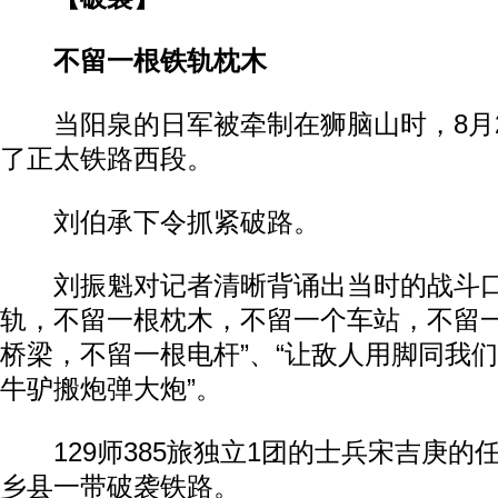
不留一根铁轨枕木
当阳泉的日军被牵制在狮脑山时，8月25
了正太铁路西段。
刘伯承下令抓紧破路。
刘振魁对记者清晰背诵出当时的战斗口
轨，不留一根枕木，不留一个车站，不留
桥梁，不留一根电杆”、“让敌人用脚同我们
牛驴搬炮弹大炮”。
129师385旅独立1团的士兵宋吉庚的
乡县一带破袭铁路。