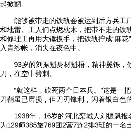
起掀翻。
能够被带走的铁轨会被运到后方兵工厂
和地雷。工人们点燃枕木，把带不走的铁
和修理工再用大锤扳手，把铁轨拧成“麻花
入青纱帐，消失在夜色中。
93岁的刘振魁身材魁梧，精神矍铄，
刀，在空中劈刺。
“就这样，砍死两个日本兵。”这是一把
刀鞘虽已磨损，但刀刃锋利，闪着银白色
1938年，16岁的河北栾城人刘振魁报
为129师385旅769团2营7连2排3班的一