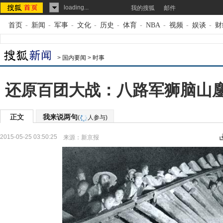
loading...
我的搜狐
邮件
首页
-
新闻
-
军事
-
文化
-
历史
-
体育
-
NBA
-
视频
-
娱谈
-
财
>
国内要闻
>
时事
还原百团大战：八路军狮脑山鏖
正文
我来说两句
(
人参与)
2015-05-25 03:50:25
来源：
新京报