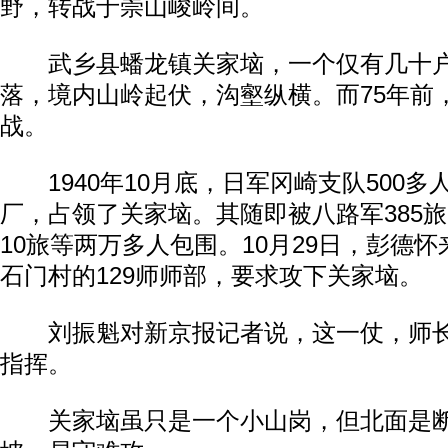
野，转战于崇山峻岭间。
武乡县蟠龙镇关家垴，一个仅有几十户
落，境内山岭起伏，沟壑纵横。而75年前
战。
1940年10月底，日军冈崎支队500多
厂，占领了关家垴。其随即被八路军385旅
10旅等两万多人包围。10月29日，彭德
石门村的129师师部，要求攻下关家垴。
刘振魁对新京报记者说，这一仗，师长
指挥。
关家垴虽只是一个小山岗，但北面是断