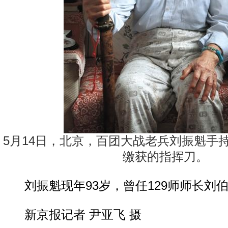
5月14日，北京，百团大战老兵刘振魁手
缴获的指挥刀。
刘振魁现年93岁，曾任129师师长刘
新京报记者 尹亚飞 摄