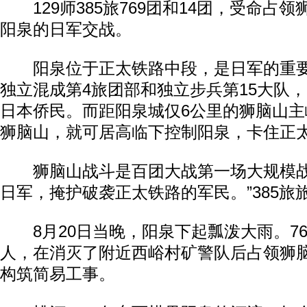
129师385旅769团和14团，受命占
阳泉的日军交战。
阳泉位于正太铁路中段，是日军的重要
独立混成第4旅团部和独立步兵第15大队，
日本侨民。而距阳泉城仅6公里的狮脑山主峰
狮脑山，就可居高临下控制阳泉，卡住正
狮脑山战斗是百团大战第一场大规模战
日军，掩护破袭正太铁路的军民。”385旅
8月20日当晚，阳泉下起瓢泼大雨。769团
人，在消灭了附近西峪村矿警队后占领狮
构筑简易工事。