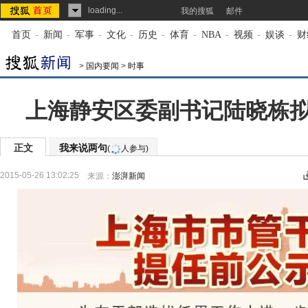
loading...
我的搜狐
邮件
首页
-
新闻
-
军事
-
文化
-
历史
-
体育
-
NBA
-
视频
-
娱谈
-
财
>
国内要闻
>
时事
上海静安区委副书记陆晓栋
正文
我来说两句
(
人参与)
2015-05-26 13:02:25
来源：
澎湃新闻